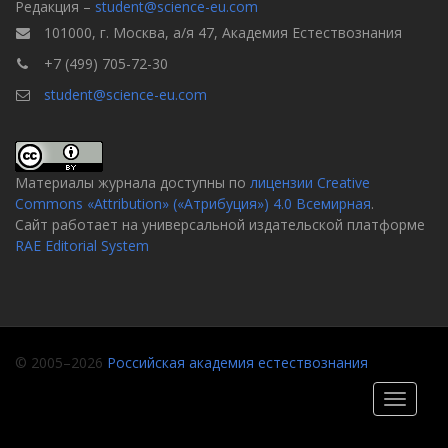
Редакция –
student@science-eu.com
101000, г. Москва, а/я 47, Академия Естествознания
+7 (499) 705-72-30
student@science-eu.com
Материалы журнала доступны по
лицензии Creative
Commons «Attribution» («Атрибуция») 4.0 Всемирная
.
Сайт работает на универсальной издательской платформе
RAE Editorial System
© 2005–2026
Российская академия естествознания
Toggle
navigati