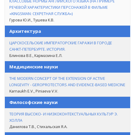
КЛАССОВЫЕ НОРМЫ АНГЛИЙСКОГО ЯЗЫКА (НА ПРИМЕРЕ
РЕЧЕВОЙ ХАРАКТЕРИСТИКИ ПЕРСОНАЖЕЙ В ФИЛЬМЕ
«KINGSMAN: СЕКРЕТНАЯ СЛУЖБА»)
Гурова Ю.И., Тушева К.В.
Архитектура
ЦАРСКОСЕЛЬСКИЕ ИМПЕРАТОРСКИЕ ГАРАЖИ В ГОРОДЕ
САНКТ-ПЕТЕРБУРГЕ. ИСТОРИЯ.
Блинова В.Е., Кармазина Е.Л.
Медицинские науки
THE MODERN CONCEPT OF THE EXTENSION OF ACTIVE
LONGEVITY - GEROPROTECTORS AND EVIDENCE-BASED MEDICINE
Karnaukh E.V., Piniaeva V.V.
Философские науки
ТЕОРИЯ ВЫСОКО- И НИЗКОКОНТЕКСТУАЛЬНЫХ КУЛЬТУР Э.
ХОЛЛА
Данилова Т.В., Стихальская Я.А.