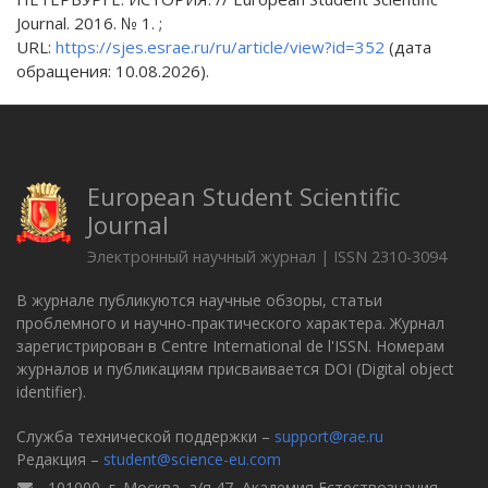
Journal. 2016. № 1. ;
URL:
https://sjes.esrae.ru/ru/article/view?id=352
(дата
обращения: 10.08.2026).
European Student Scientific
Journal
Электронный научный журнал | ISSN 2310-3094
В журнале публикуются научные обзоры, статьи
проблемного и научно-практического характера. Журнал
зарегистрирован в Centre International de l'ISSN. Номерам
журналов и публикациям присваивается DOI (Digital object
identifier).
Служба технической поддержки –
support@rae.ru
Редакция –
student@science-eu.com
101000, г. Москва, а/я 47, Академия Естествознания