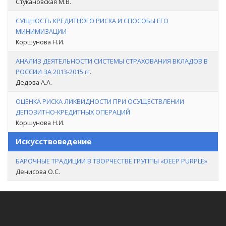
Стукановская М.В.
СУЩНОСТЬ КРЕДИТНОГО РИСКА И СПОСОБЫ ЕГО
МИНИМИЗАЦИИ
Коршунова Н.И.
АНАЛИЗ ДЕЯТЕЛЬНОСТИ СИСТЕМЫ СТРАХОВАНИЯ ВКЛАДОВ В
РОССИИ ЗА 2013-2015 гг.
Дедова А.А.
ОЦЕНКА РИСКА ЛИКВИДНОСТИ ПРИ ОСУЩЕСТВЛЕНИИ
ДЕПОЗИТНО-КРЕДИТНЫХ ОПЕРАЦИЙ
Коршунова Н.И.
Искусствоведение
БАРОЧНЫЕ ТРАДИЦИИ В ТВОРЧЕСТВЕ ГРУППЫ «DEEP PURPLE»
Денисова О.С.