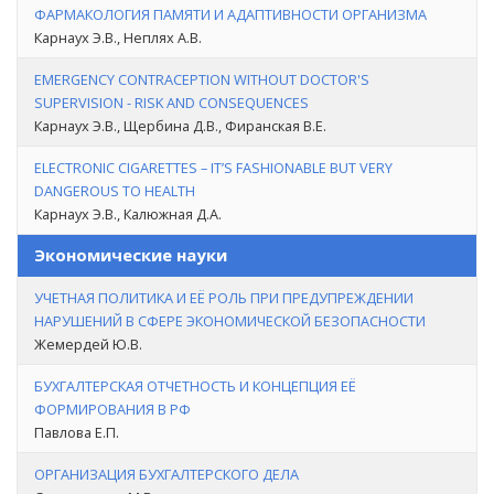
ФАРМАКОЛОГИЯ ПАМЯТИ И АДАПТИВНОСТИ ОРГАНИЗМА
Карнаух Э.В., Неплях А.В.
EMERGENCY CONTRACEPTION WITHOUT DOCTOR'S
SUPERVISION - RISK AND CONSEQUENCES
Карнаух Э.В., Щербина Д.В., Фиранская В.Е.
ELECTRONIC CIGARETTES – IT’S FASHIONABLE BUT VERY
DANGEROUS TO HEALTH
Карнаух Э.В., Калюжная Д.А.
Экономические науки
УЧЕТНАЯ ПОЛИТИКА И ЕЁ РОЛЬ ПРИ ПРЕДУПРЕЖДЕНИИ
НАРУШЕНИЙ В СФЕРЕ ЭКОНОМИЧЕСКОЙ БЕЗОПАСНОСТИ
Жемердей Ю.В.
БУХГАЛТЕРСКАЯ ОТЧЕТНОСТЬ И КОНЦЕПЦИЯ ЕЁ
ФОРМИРОВАНИЯ В РФ
Павлова Е.П.
ОРГАНИЗАЦИЯ БУХГАЛТЕРСКОГО ДЕЛА