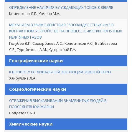
ОПРЕДЕЛЕНИЕ НАЛИЧИЯ БЛУЖДАЮЩИХ ТОКОВ В ЗЕМЛЕ
Кочешкова Л.Г., Кочева М.А.
МЕХАНИЗМ ВЗАИМОДЕЙСТВИЯ ГАЗОЖИДКОСТНЫХ ФАЗ В
КОНТАКТНОМ УСТРОЙСТВЕ НА ПРОЦЕСС ОЧИСТКИ ПОПУТНЫХ
НЕФТЯНЫХ ГАЗОВ
Голубев В.Г., Садырбаева А.С., Колесников А.С., Байботаева
С.Е., Туребекова А.М., Кунгратбай Г.У.
Географические науки
К ВОПРОСУ О ГЛОБАЛЬНОЙ ЭВОЛЮЦИИ ЗЕМНОЙ КОРЫ
Хайрулина Л.А.
Социологические науки
ОТРАЖЕНИЯ ВЫСКАЗЫВАНИЙ ЗНАМЕНИТЫХ ЛЮДЕЙ В
ПОВСЕДНЕВНОЙ ЖИЗНИ
Солдатова А.В.
Химические науки