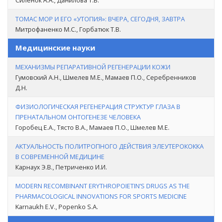
Силенок А.А., Данилова Т.В.
ТОМАС МОР И ЕГО «УТОПИЯ»: ВЧЕРА, СЕГОДНЯ, ЗАВТРА
Митрофаненко М.С., Горбатюк Т.В.
Медицинские науки
МЕХАНИЗМЫ РЕПАРАТИВНОЙ РЕГЕНЕРАЦИИ КОЖИ
Гумовский А.Н., Шмелев М.Е., Мамаев П.О., Серебренников
Д.Н.
ФИЗИОЛОГИЧЕСКАЯ РЕГЕНЕРАЦИЯ СТРУКТУР ГЛАЗА В
ПРЕНАТАЛЬНОМ ОНТОГЕНЕЗЕ ЧЕЛОВЕКА
Горобец Е.А., Тясто В.А., Мамаев П.О., Шмелев М.Е.
АКТУАЛЬНОСТЬ ПОЛИТРОПНОГО ДЕЙСТВИЯ ЭЛЕУТЕРОКОККА
В СОВРЕМЕННОЙ МЕДИЦИНЕ
Карнаух Э.В., Петриченко И.И.
MODERN RECOMBINANT ERYTHROPOIETIN’S DRUGS AS THE
PHARMACOLOGICAL INNOVATIONS FOR SPORTS MEDICINE
Karnaukh E.V., Popenko S.A.