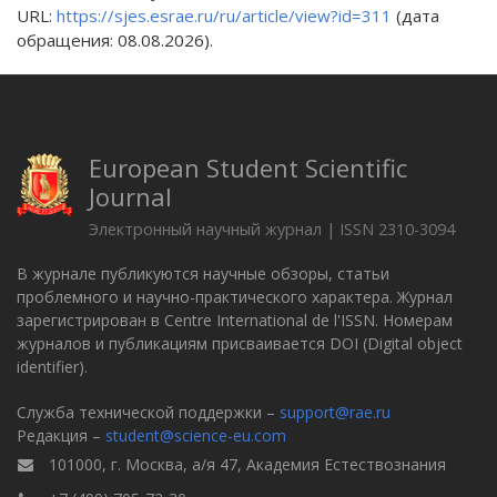
URL:
https://sjes.esrae.ru/ru/article/view?id=311
(дата
обращения: 08.08.2026).
European Student Scientific
Journal
Электронный научный журнал | ISSN 2310-3094
В журнале публикуются научные обзоры, статьи
проблемного и научно-практического характера. Журнал
зарегистрирован в Centre International de l'ISSN. Номерам
журналов и публикациям присваивается DOI (Digital object
identifier).
Служба технической поддержки –
support@rae.ru
Редакция –
student@science-eu.com
101000, г. Москва, а/я 47, Академия Естествознания