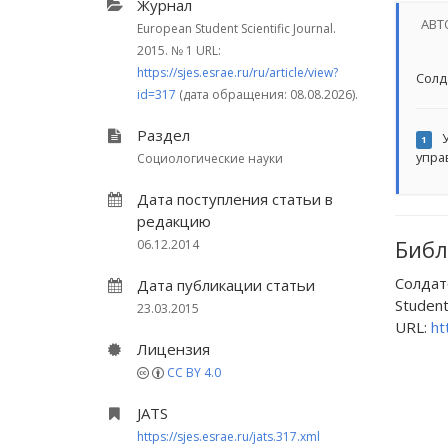
Журнал
АВТ
European Student Scientific Journal.
2015.
№ 1
URL:
https://sjes.esrae.ru/ru/article/view?
Солд
id=317
(дата обращения: 08.08.2026).
Раздел
У
1
упра
Социологические науки
Дата поступления статьи в
редакцию
Библ
06.12.2014
Солда
Дата публикации статьи
Student 
23.03.2015
URL:
ht
Лицензия
CC BY 4.0
JATS
https://sjes.esrae.ru/jats.317.xml