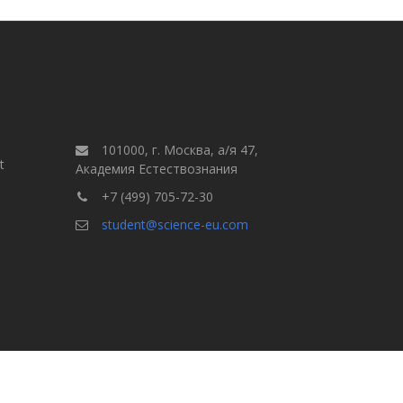
101000, г. Москва, а/я 47,
t
Академия Естествознания
+7 (499) 705-72-30
student@science-eu.com
Правила для авторов
але
Выпуски
Поиск