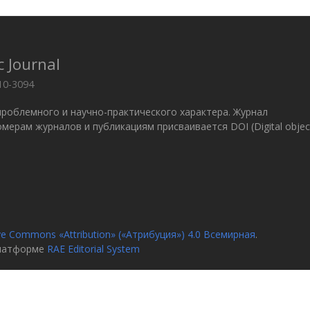
c Journal
10-3094
проблемного и научно-практического характера. Журнал
 Номерам журналов и публикациям присваивается DOI (Digital objec
ve Commons «Attribution» («Атрибуция») 4.0 Всемирная
.
платформе
RAE Editorial System
я
О журн