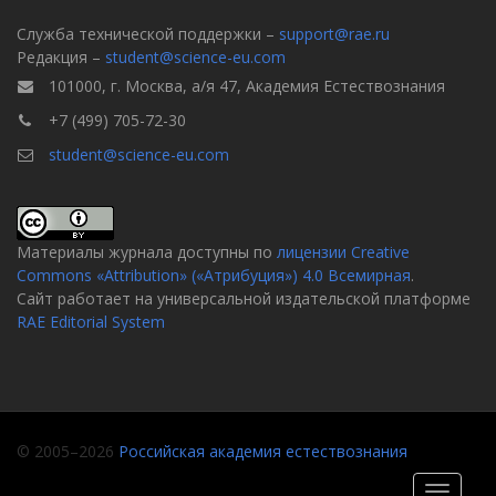
Служба технической поддержки –
support@rae.ru
Редакция –
student@science-eu.com
101000, г. Москва, а/я 47, Академия Естествознания
+7 (499) 705-72-30
student@science-eu.com
Материалы журнала доступны по
лицензии Creative
Commons «Attribution» («Атрибуция») 4.0 Всемирная
.
Сайт работает на универсальной издательской платформе
RAE Editorial System
© 2005–2026
Российская академия естествознания
Toggle