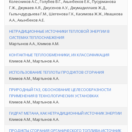
Колесников А.С., Голубев В.Г., Акынбеков Е.К., Пусурманова
Г.Ж., Джумаев А.Я., Джусенов А.У., Джумадиллаев Ж.Д.,
Гылычдурдыева Г.М., Шегенова Г.К., Касимова Ж.Ж., Ивашкова
А.А., Акынбеков А.Е.
НЕТРАДИЦИОННЫЕ ИСТОЧНИКИ ТЕПЛОВОЙ ЭНЕРГИИ В
СИСТЕМАХ ТЕПЛОСНАБЖЕНИЯ
Мартынов А.А., Климов А.М.
КОНТАКТНЫЕ ТЕПЛООБМЕННИКИ, ИХ КЛАССИФИКАЦИЯ
Климов А.М., Мартынов А.А.
ИСПОЛЬЗОВАНИЕ ТЕПЛОТЫ ПРОДУКТОВ СГОРАНИЯ
Климов А.М., Мартынов А.А.
ПРИРОДНЫЙ ГАЗ, ОБОСНОВАНИЕ ЦЕЛЕСООБРАЗНОСТИ
ПРИМЕНЕНИЯ В ТЕХНОЛОГИЧЕСКИХ УСТАНОВКАХ
Климов А.М., Мартынов А.А.
ГИДРАТ МЕТАНА, КАК НЕТРАДИЦИОННЫЙ ИСТОЧНИК ЭНЕРГИИ
Климов А.М., Мартынов А.А.
ПРОДУКТЫ СГОРАНИЯ ОРГАНИЧЕСКОГО ТОПЛИВА-ИСТОЧНИК