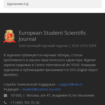
Бурханова А.Д.
European Student Scientific
Journal
Электронный научный журнал | ISSN 2310-3094
В журнале публикуются научные обзоры, статьи
проблемного и научно-практического характера. Журнал
зарегистрирован в Centre International de l'ISSN. Номерам
журналов и публикациям присваивается DOI (Digital object
identifier).
Служба технической поддержки –
support@rae.ru
Редакция –
student@science-eu.com
101000, г. Москва, а/я 47, Академия Естествознания
+7 (499) 705-72-30