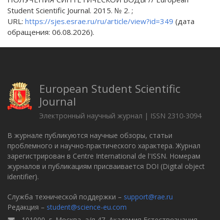
Student Scientific Journal. 2015. № 2. ;
URL:
https://sjes.esrae.ru/ru/article/view?id=349
(дата
обращения: 06.08.2026).
European Student Scientific
Journal
Электронный научный журнал | ISSN 2310-3094
В журнале публикуются научные обзоры, статьи
проблемного и научно-практического характера. Журнал
зарегистрирован в Centre International de l'ISSN. Номерам
журналов и публикациям присваивается DOI (Digital object
identifier).
Служба технической поддержки –
support@rae.ru
Редакция –
student@science-eu.com
101000, г. Москва, а/я 47, Академия Естествознания