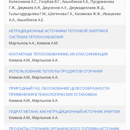
Колесников А.С., Голубев В.Г., Акынбеков Е.К., Пусурманова
Г.Ж., Джумаев А.Я., Джусенов А.У., Джумадиллаев Ж.Д.,
Гылычдурдыева Г.М., Шегенова Г.К., Касимова Ж.Ж., Ивашкова
А.А., Акынбеков А.Е.
НЕТРАДИЦИОННЫЕ ИСТОЧНИКИ ТЕПЛОВОЙ ЭНЕРГИИ В
СИСТЕМАХ ТЕПЛОСНАБЖЕНИЯ
Мартынов А.А., Климов А.М.
КОНТАКТНЫЕ ТЕПЛООБМЕННИКИ, ИХ КЛАССИФИКАЦИЯ
Климов А.М., Мартынов А.А.
ИСПОЛЬЗОВАНИЕ ТЕПЛОТЫ ПРОДУКТОВ СГОРАНИЯ
Климов А.М., Мартынов А.А.
ПРИРОДНЫЙ ГАЗ, ОБОСНОВАНИЕ ЦЕЛЕСООБРАЗНОСТИ
ПРИМЕНЕНИЯ В ТЕХНОЛОГИЧЕСКИХ УСТАНОВКАХ
Климов А.М., Мартынов А.А.
ГИДРАТ МЕТАНА, КАК НЕТРАДИЦИОННЫЙ ИСТОЧНИК ЭНЕРГИИ
Климов А.М., Мартынов А.А.
ПРОДУКТЫ СГОРАНИЯ ОРГАНИЧЕСКОГО ТОПЛИВА-ИСТОЧНИК