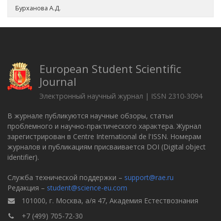
Бурханова А.Д.
European Student Scientific
Journal
Электронный научный журнал | ISSN 2310-3094
В журнале публикуются научные обзоры, статьи
проблемного и научно-практического характера. Журнал
зарегистрирован в Centre International de l'ISSN. Номерам
журналов и публикациям присваивается DOI (Digital object
identifier).
Служба технической поддержки –
support@rae.ru
Редакция –
student@science-eu.com
101000, г. Москва, а/я 47, Академия Естествознания
+7 (499) 705-72-30