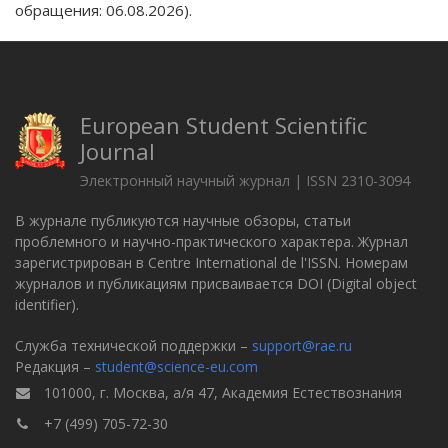
обращения: 06.08.2026).
European Student Scientific
Journal
Электронный научный журнал | ISSN 2310-3094
В журнале публикуются научные обзоры, статьи
проблемного и научно-практического характера. Журнал
зарегистрирован в Centre International de l'ISSN. Номерам
журналов и публикациям присваивается DOI (Digital object
identifier).
Служба технической поддержки –
support@rae.ru
Редакция –
student@science-eu.com
101000, г. Москва, а/я 47, Академия Естествознания
+7 (499) 705-72-30