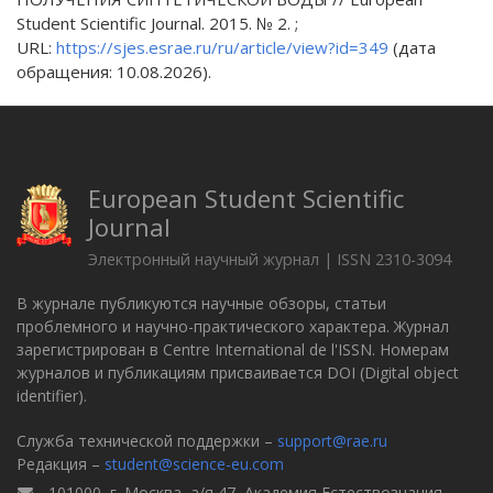
Student Scientific Journal. 2015. № 2. ;
URL:
https://sjes.esrae.ru/ru/article/view?id=349
(дата
обращения: 10.08.2026).
European Student Scientific
Journal
Электронный научный журнал | ISSN 2310-3094
В журнале публикуются научные обзоры, статьи
проблемного и научно-практического характера. Журнал
зарегистрирован в Centre International de l'ISSN. Номерам
журналов и публикациям присваивается DOI (Digital object
identifier).
Служба технической поддержки –
support@rae.ru
Редакция –
student@science-eu.com
101000, г. Москва, а/я 47, Академия Естествознания