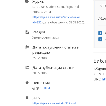
Журнал
АВТ
European Student Scientific Journal.
2015.
№ 2
URL:
https://sjes.esrae.ru/ru/article/view?
Абду
id=332
(дата обращения: 08.08.2026).
Раздел
У
1
Химические науки
И
2
Дата поступления статьи в
редакцию
25.02.2015
Библ
Дата публикации статьи
Абдулл
20.05.2015
КОМПЛЕК
URL:
ht
Лицензия
CC BY 4.0
JATS
https://sjes.esrae.ru/jats.332.xml