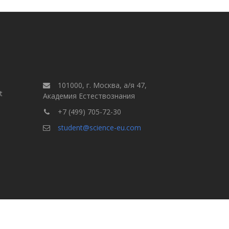
101000, г. Москва, а/я 47,
t
Академия Естествознания
+7 (499) 705-72-30
student@science-eu.com
Правила для авторов
але
Выпуски
Поиск