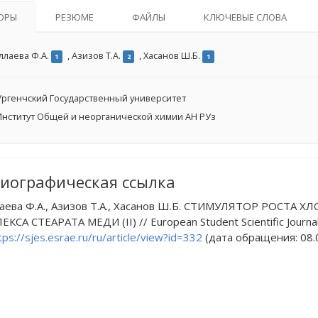
ОРЫ
РЕЗЮМЕ
ФАЙЛЫ
КЛЮЧЕВЫЕ СЛОВА
ллаева Ф.А.
,
Азизов Т.А.
,
Хасанов Ш.Б.
1
2
1
ргенчский Государственный университет
нститут Общей и неорганической химии АН РУз
иографическая ссылка
аева Ф.А., Азизов Т.А., Хасанов Ш.Б. СТИМУЛЯТОР РОС
СА СТЕАРАТА МЕДИ (II) // European Student Scientific Journal.
tps://sjes.esrae.ru/ru/article/view?id=332
(дата обращения: 08.0