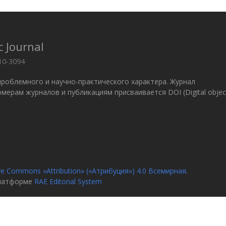
c Journal
10-3094
проблемного и научно-практического характера. Журнал
 Номерам журналов и публикациям присваивается DOI (Digital objec
ve Commons «Attribution» («Атрибуция») 4.0 Всемирная
.
платформе
RAE Editorial System
я
О журн