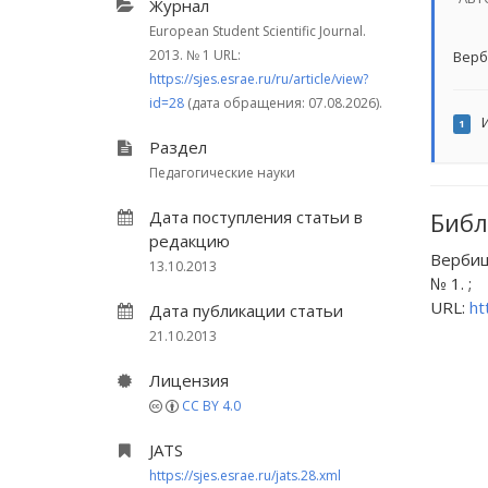
Журнал
European Student Scientific Journal.
2013.
№ 1
URL:
Верб
https://sjes.esrae.ru/ru/article/view?
id=28
(дата обращения: 07.08.2026).
И
1
Раздел
Педагогические науки
Дата поступления статьи в
Библ
редакцию
Вербиц
13.10.2013
№ 1. ;
URL:
ht
Дата публикации статьи
21.10.2013
Лицензия
CC BY 4.0
JATS
https://sjes.esrae.ru/jats.28.xml