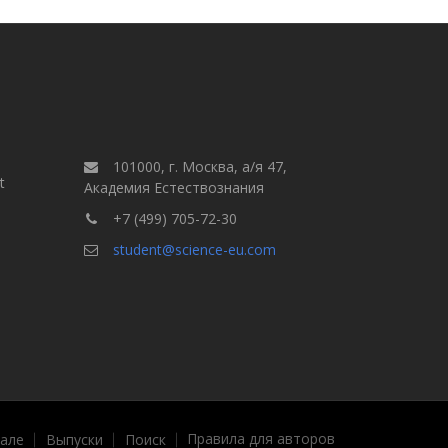
101000, г. Москва, а/я 47,
t
Академия Естествознания
+7 (499) 705-72-30
student@science-eu.com
Правила для авторов
але
Выпуски
Поиск