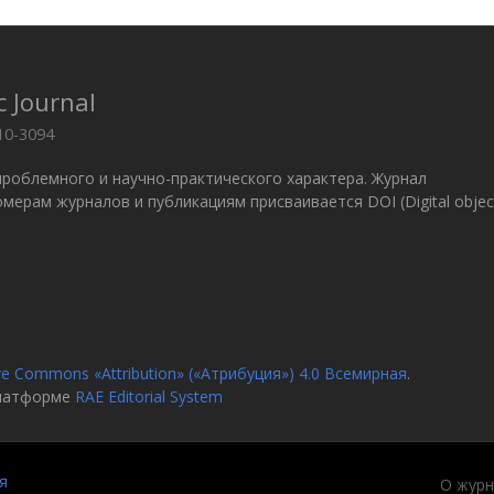
c Journal
10-3094
проблемного и научно-практического характера. Журнал
 Номерам журналов и публикациям присваивается DOI (Digital objec
ve Commons «Attribution» («Атрибуция») 4.0 Всемирная
.
платформе
RAE Editorial System
я
О журн