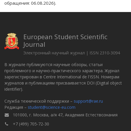
обращения: 06.08.2026).
European Student Scientific
Journal
Электронный научный журнал | ISSN 2310-3094
В журнале публикуются научные обзоры, статьи
проблемного и научно-практического характера. Журнал
зарегистрирован в Centre International de l'ISSN. Номерам
журналов и публикациям присваивается DOI (Digital object
identifier).
Служба технической поддержки –
support@rae.ru
Редакция –
student@science-eu.com
101000, г. Москва, а/я 47, Академия Естествознания
+7 (499) 705-72-30