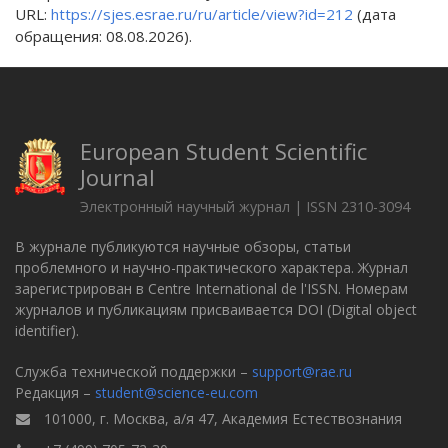
URL:
https://sjes.esrae.ru/ru/article/view?id=212
(дата
обращения: 08.08.2026).
European Student Scientific
Journal
Электронный научный журнал | ISSN 2310-3094
В журнале публикуются научные обзоры, статьи
проблемного и научно-практического характера. Журнал
зарегистрирован в Centre International de l'ISSN. Номерам
журналов и публикациям присваивается DOI (Digital object
identifier).
Служба технической поддержки –
support@rae.ru
Редакция –
student@science-eu.com
101000, г. Москва, а/я 47, Академия Естествознания