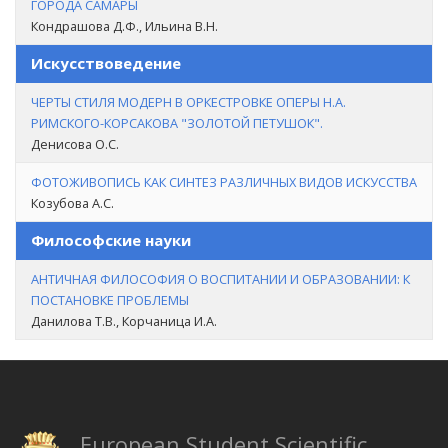
ГОРОДА САМАРЫ
Кондрашова Д.Ф., Ильина В.Н.
Искусствоведение
ЧЕРТЫ СТИЛЯ МОДЕРН В ОРКЕСТРОВКЕ ОПЕРЫ Н.А.
РИМСКОГО-КОРСАКОВА "ЗОЛОТОЙ ПЕТУШОК".
Денисова О.С.
ФОТОЖИВОПИСЬ КАК СИНТЕЗ РАЗЛИЧНЫХ ВИДОВ ИСКУССТВА
Козубова А.С.
Философские науки
АНТИЧНАЯ ФИЛОСОФИЯ О ВОСПИТАНИИ И ОБРАЗОВАНИИ: К
ПОСТАНОВКЕ ПРОБЛЕМЫ
Данилова Т.В., Корчаница И.А.
European Student Scientific