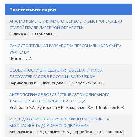
Технические науки
АНАЛИЗ ИЗМЕНЕНИЯ МИКРОТВЕРДОСТИ БЫСТРОРЕЖУЩИХ
СТАЛЕЙ ПОСЛЕ ЛАЗЕРНОЙ ОБРАБОТКИ
Юдина А.В., Гаврилов Г.Н.
САМОСТОЯТЕЛЬНАЯ РАЗРАБОТКА ПЕРСОНАЛЬНОГО САЙТА
УЧИТЕЛЕМ
Чувиков Д.А.
ОСОБЕННОСТИ ОПРЕДЕЛЕНИЯ ОБЪЁМА КРУГЛЫХ
ЛЕСОМАТЕРИАЛОВ В РОССИИ И ЗА РУБЕЖОМ
Вариводина И.Н., Кузнецова Е.В., Перелыгина О.Г.
АНТРОПОГЕННОЕ ВОЗДЕЙСТВИЕ АВТОМОБИЛЬНОГО
ТРАНСПОРТА НА ОКРУЖАЮЩУЮ СРЕДУ
Усипбаев У.А., Бугибаева А.Р., Балабеков З.А., Шойбеков Б.Ж.
ИССЛЕДОВАНИЕ ВЛИЯНИЯ ДОРОЖНЫХ УСЛОВИЙ НА
БЕЗОПАСНОСТЬ ДОРОЖНОГО ДВИЖЕНИЯ
Молдахметов К.У., Садыков Ж.А., Пернебеков С.С., Аризов К.Т.