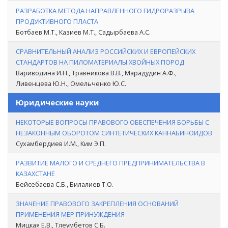
РАЗРАБОТКА МЕТОДА НАПРАВЛЕННОГО ГИДРОРАЗРЫВА
ПРОДУКТИВНОГО ПЛАСТА
Ботбаев М.Т., Казиев М.Т., Садырбаева А.С.
СРАВНИТЕЛЬНЫЙ АНАЛИЗ РОССИЙСКИХ И ЕВРОПЕЙСКИХ
СТАНДАРТОВ НА ПИЛОМАТЕРИАЛЫ ХВОЙНЫХ ПОРОД
Вариводина И.Н., Травникова В.В., Марадудин А.Ф.,
Ливенцева Ю.Н., Омельченко Ю.С.
Юридические науки
НЕКОТОРЫЕ ВОПРОСЫ ПРАВОВОГО ОБЕСПЕЧЕНИЯ БОРЬБЫ С
НЕЗАКОННЫМ ОБОРОТОМ СИНТЕТИЧЕСКИХ КАННАБИНОИДОВ
Сухамбердиев И.М., Ким Э.П.
РАЗВИТИЕ МАЛОГО И СРЕДНЕГО ПРЕДПРИНИМАТЕЛЬСТВА В
КАЗАХСТАНЕ
Бейсебаева С.Б., Билалиев Т.О.
ЗНАЧЕНИЕ ПРАВОВОГО ЗАКРЕПЛЕНИЯ ОСНОВАНИЙ
ПРИМЕНЕНИЯ МЕР ПРИНУЖДЕНИЯ
Мицкая Е.В., Тлеумбетов С.Б.