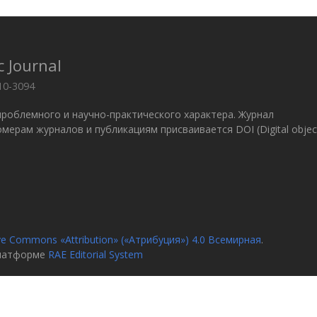
c Journal
10-3094
проблемного и научно-практического характера. Журнал
 Номерам журналов и публикациям присваивается DOI (Digital objec
ve Commons «Attribution» («Атрибуция») 4.0 Всемирная
.
платформе
RAE Editorial System
я
О журн