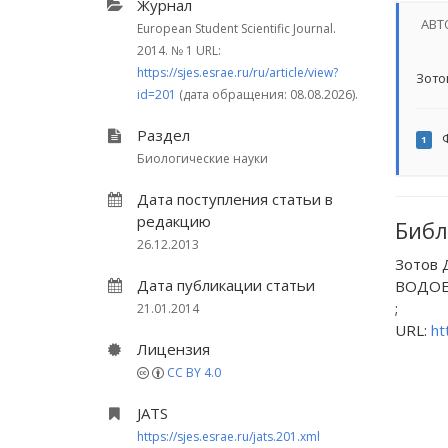
Журнал
АВТ
European Student Scientific Journal.
2014.
№ 1
URL:
https://sjes.esrae.ru/ru/article/view?
Зото
id=201
(дата обращения: 08.08.2026).
Раздел
Ф
1
Биологические науки
Дата поступления статьи в
редакцию
Библ
26.12.2013
Зотов
Дата публикации статьи
ВОДОЕМ
;
21.01.2014
URL:
ht
Лицензия
CC BY 4.0
JATS
https://sjes.esrae.ru/jats.201.xml