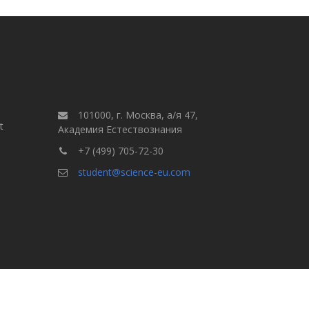
101000, г. Москва, а/я 47,
t
Академия Естествознания
+7 (499) 705-72-30
student@science-eu.com
Правила для авторов
але
Выпуски
Поиск