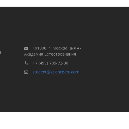
101000, г. Москва, а/я 47,
t
Академия Естествознания
+7 (499) 705-72-30
student@science-eu.com
Правила для авторов
але
Выпуски
Поиск