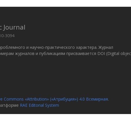
c Journal
10-3094
проблемного и научно-практического характера. Журнал
 Номерам журналов и публикациям присваивается DOI (Digital objec
ve Commons «Attribution» («Атрибуция») 4.0 Всемирная
.
платформе
RAE Editorial System
я
О журн