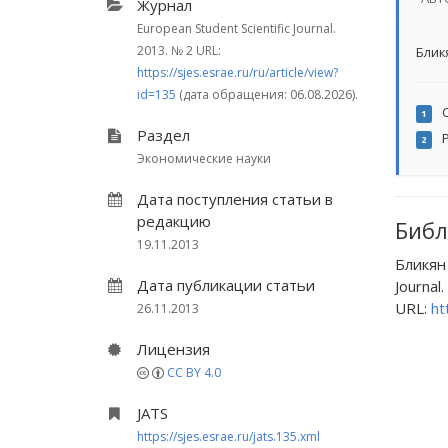
Журнал
European Student Scientific Journal.
2013.
№ 2
URL:
Блик
https://sjes.esrae.ru/ru/article/view?
id=135
(дата обращения: 06.08.2026).
С
1
Раздел
Р
2
Экономические науки
Дата поступления статьи в
редакцию
Библ
19.11.2013
Бликян
Дата публикации статьи
Journal.
URL:
ht
26.11.2013
Лицензия
CC BY 4.0
JATS
https://sjes.esrae.ru/jats.135.xml