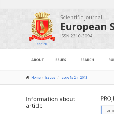
Scientific journal
European S
ISSN 2310-3094
rae.ru
ABOUT
ISSUES
SEARCH
RU
Home
Issues
Issue № 2 in 2013
PROJ
Information about
article
AUT