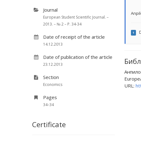
Journal
Anpil
European Student Scientific Journal. –
2013. – № 2 – P. 34-34
D
1
Date of receipt of the article
14.12.2013
Date of publication of the article
Библ
23.12.2013
Анпило
Section
European
Economics
URL:
ht
Pages
34–34
Certificate