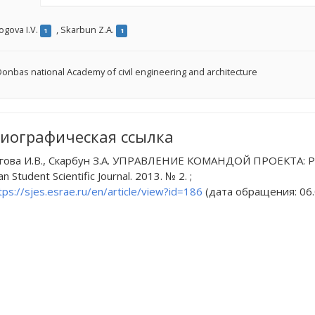
ogova I.V.
,
Skarbun Z.A.
1
1
onbas national Academy of civil engineering and architecture
иографическая ссылка
гова И.В., Скарбун З.А. УПРАВЛЕНИЕ КОМАНДОЙ ПРОЕКТ
 Student Scientific Journal. 2013. № 2. ;
tps://sjes.esrae.ru/en/article/view?id=186
(дата обращения: 06.