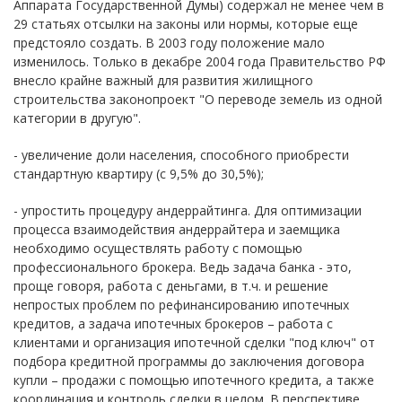
Аппарата Государственной Думы) содержал не менее чем в
29 статьях отсылки на законы или нормы, которые еще
предстояло создать. В 2003 году положение мало
изменилось. Только в декабре 2004 года Правительство РФ
внесло крайне важный для развития жилищного
строительства законопроект "О переводе земель из одной
категории в другую".
- увеличение доли населения, способного приобрести
стандартную квартиру (с 9,5% до 30,5%);
- упростить процедуру андеррайтинга. Для оптимизации
процесса взаимодействия андеррайтера и заемщика
необходимо осуществлять работу с помощью
профессионального брокера. Ведь задача банка - это,
проще говоря, работа с деньгами, в т.ч. и решение
непростых проблем по рефинансированию ипотечных
кредитов, а задача ипотечных брокеров – работа с
клиентами и организация ипотечной сделки "под ключ" от
подбора кредитной программы до заключения договора
купли – продажи с помощью ипотечного кредита, а также
координация и контроль сделки в целом. В перспективе