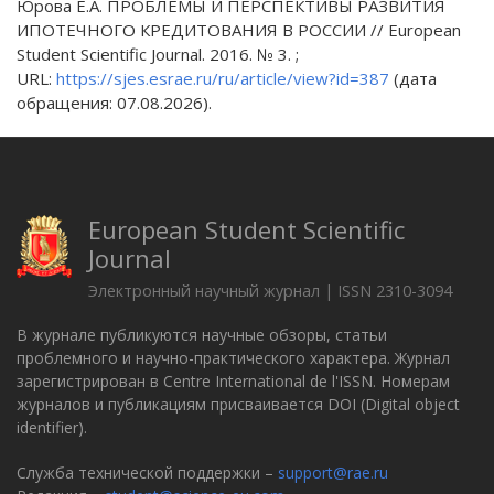
Юрова Е.А. ПРОБЛЕМЫ И ПЕРСПЕКТИВЫ РАЗВИТИЯ
ИПОТЕЧНОГО КРЕДИТОВАНИЯ В РОССИИ // European
Student Scientific Journal. 2016. № 3. ;
URL:
https://sjes.esrae.ru/ru/article/view?id=387
(дата
обращения: 07.08.2026).
European Student Scientific
Journal
Электронный научный журнал | ISSN 2310-3094
В журнале публикуются научные обзоры, статьи
проблемного и научно-практического характера. Журнал
зарегистрирован в Centre International de l'ISSN. Номерам
журналов и публикациям присваивается DOI (Digital object
identifier).
Служба технической поддержки –
support@rae.ru