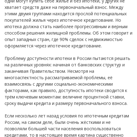
одни могут купить себе жилье и без ипотеки, у других не
хватает средств даже на первоначальный взнос. Между
этими двумя группами находится прослой потенциальных
покупателей жилья через ипотечное кредитование. Но
ипотека должна стать наиболее прогрессивным и верным
способом решения жилищной проблемы. Об этом говорит и
опыт западных стран, где 90% сделок с недвижимостью
оформляется через ипотечное кредитование.
Проблему доступности ипотеки в России пытаются решать
на различных уровнях: начиная от банковских структур и
заканчивая Правительством. Несмотря на
многоаспектность рассматриваемой проблемы, её
взаимосвязь с другими социально-экономическими
факторами, как правило, доступность ипотеки сводится к
трём ключевым моментам: величине процентной ставки,
сроку выдачи кредита и размеру первоначального взноса.
Если несколько лет назад условия по ипотечным кредитам
России, на самом деле, были очень жёсткими и не
позволяли большей части населения воспользоваться
кредитами, то в настоящее время картина существенно