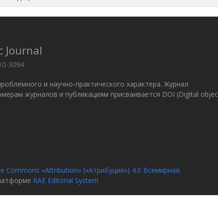
c Journal
10-3094
проблемного и научно-практического характера. Журнал
 Номерам журналов и публикациям присваивается DOI (Digital objec
ve Commons «Attribution» («Атрибуция») 4.0 Всемирная
.
платформе
RAE Editorial System
я