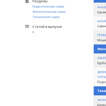
Разделы
Педагогические науки
АНАЛ
Филологические науки
Шрамк
Технические науки
АНАЛ
Савина
Статей в выпуске
6
ПРИМ
Мощен
Фило
ЛИНГ
Курба
ДИФФ
ЧТЕН
Подол
Техн
ЭКОНО
Белен