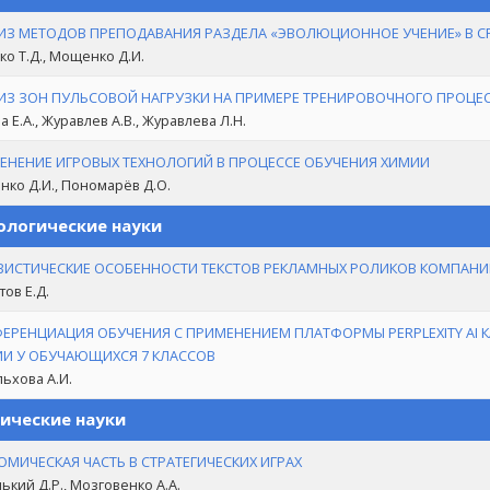
ИЗ МЕТОДОВ ПРЕПОДАВАНИЯ РАЗДЕЛА «ЭВОЛЮЦИОННОЕ УЧЕНИЕ» В 
о Т.Д., Мощенко Д.И.
ИЗ ЗОН ПУЛЬСОВОЙ НАГРУЗКИ НА ПРИМЕРЕ ТРЕНИРОВОЧНОГО ПРОЦЕ
 Е.А., Журавлев А.В., Журавлева Л.Н.
ЕНЕНИЕ ИГРОВЫХ ТЕХНОЛОГИЙ В ПРОЦЕССЕ ОБУЧЕНИЯ ХИМИИ
ко Д.И., Пономарёв Д.О.
логические науки
ВИСТИЧЕСКИЕ ОСОБЕННОСТИ ТЕКСТОВ РЕКЛАМНЫХ РОЛИКОВ КОМПАНИИ
тов Е.Д.
ЕРЕНЦИАЦИЯ ОБУЧЕНИЯ С ПРИМЕНЕНИЕМ ПЛАТФОРМЫ PERPLEXITY AI 
ИИ У ОБУЧАЮЩИХСЯ 7 КЛАССОВ
ьхова А.И.
ические науки
МИЧЕСКАЯ ЧАСТЬ В СТРАТЕГИЧЕСКИХ ИГРАХ
ький Д.Р., Мозговенко А.А.