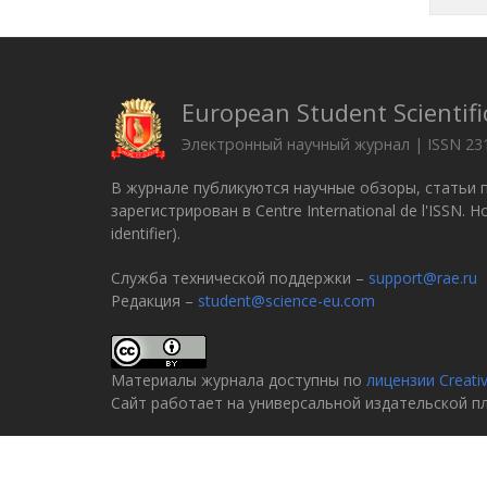
European Student Scientifi
Электронный научный журнал | ISSN 23
В журнале публикуются научные обзоры, статьи 
зарегистрирован в Centre International de l'ISSN.
identifier).
Служба технической поддержки –
support@rae.ru
Редакция –
student@science-eu.com
Материалы журнала доступны по
лицензии Creati
Сайт работает на универсальной издательской 
© 2005–2026
Российская академия естествознани