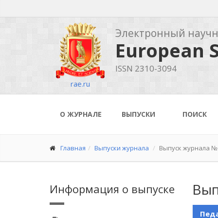
Электронный науч
European S
ISSN 2310-3094
rae.ru
О ЖУРНАЛЕ
ВЫПУСКИ
ПОИСК
Главная
Выпуски журнала
Выпуск журнала №1
Вып
Информация о выпуске
Педа