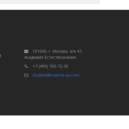
101000, г. Москва, а/я 47,
t
Академия Естествознания
+7 (499) 705-72-30
student@science-eu.com