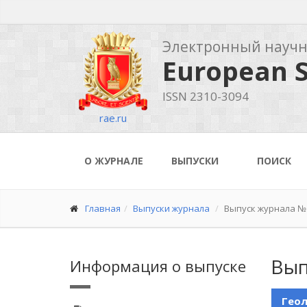
Электронный науч
European S
ISSN 2310-3094
rae.ru
О ЖУРНАЛЕ
ВЫПУСКИ
ПОИСК
Главная
Выпуски журнала
Выпуск журнала №1
Вып
Информация о выпуске
Геол