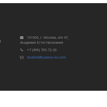
101000, г. Москва, а/я 47,
t
Академия Естествознания
+7 (499) 705-72-30
student@science-eu.com
Правила для авторов
але
Выпуски
Поиск