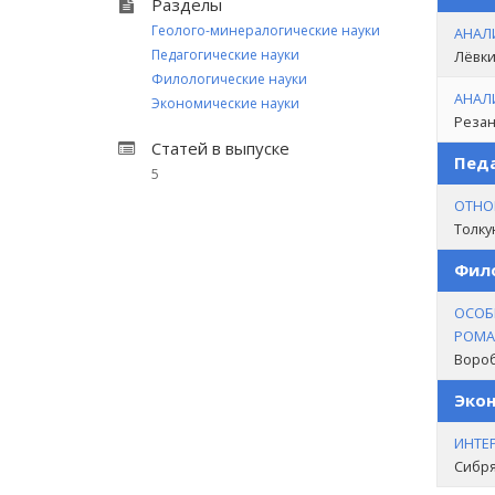
Разделы
Геолого-минералогические науки
АНАЛ
Педагогические науки
Лёвки
Филологические науки
АНАЛ
Экономические науки
Резан
Статей в выпуске
Педа
5
ОТНО
Толку
Фило
ОСОБ
РОМАН
Вороб
Экон
ИНТЕ
Сибря