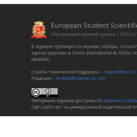
European Student Scientifi
Электронный научный журнал | ISSN 23
В журнале публикуются научные обзоры, статьи 
зарегистрирован в Centre International de l'ISSN.
identifier).
Служба технической поддержки –
support@rae.ru
Редакция –
student@science-eu.com
Материалы журнала доступны по
лицензии Creati
Сайт работает на универсальной издательской 
© 2005–2026
Российская академия естествознани