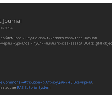
c Journal
10-3094
проблемного и научно-практического характера. Журнал
 Номерам журналов и публикациям присваивается DOI (Digital objec
ve Commons «Attribution» («Атрибуция») 4.0 Всемирная
.
платформе
RAE Editorial System
я
О журн