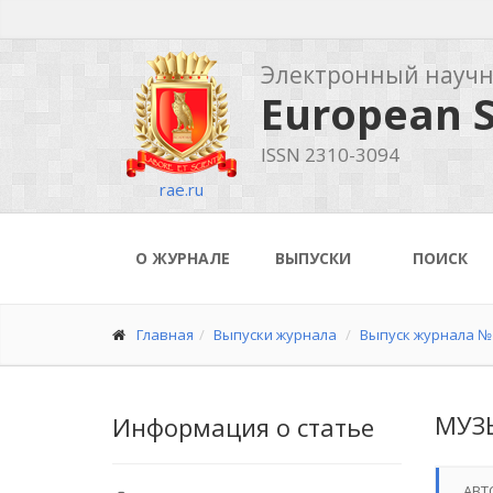
Электронный науч
European S
ISSN 2310-3094
rae.ru
О ЖУРНАЛЕ
ВЫПУСКИ
ПОИСК
Главная
Выпуски журнала
Выпуск журнала № 
МУЗ
Информация о статье
АВТ