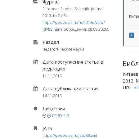
Журнал
European Student Scientific Journal.
2013.
№ 2
URL:
Китае
https://sjes.esrae.ru/ru/article/view?
id=88
(дата обращения: 08.08.2026).
1
Раздел
Педагогические науки
Дата поступления статьи в
Библ
редакцию
Китаев
11.11.2013
2013. №
URL:
ht
Дата публикации статьи
16.11.2013
Лицензия
CC BY 4.0
JATS
https://sjes.esrae.ru/jats.88.xml