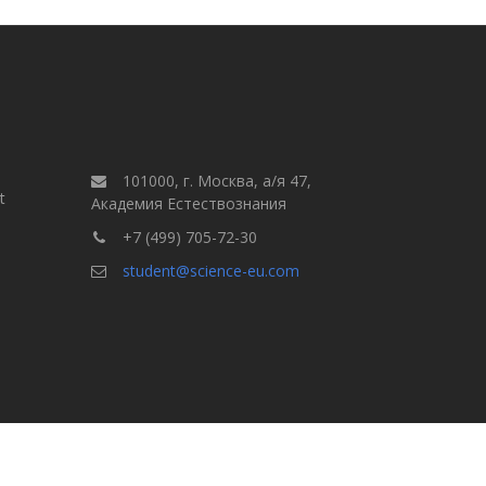
101000, г. Москва, а/я 47,
t
Академия Естествознания
+7 (499) 705-72-30
student@science-eu.com
Правила для авторов
але
Выпуски
Поиск