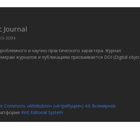
c Journal
10-3094
проблемного и научно-практического характера. Журнал
 Номерам журналов и публикациям присваивается DOI (Digital objec
ve Commons «Attribution» («Атрибуция») 4.0 Всемирная
.
платформе
RAE Editorial System
я
О журн