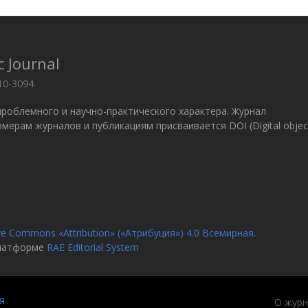
c Journal
10-3094
проблемного и научно-практического характера. Журнал
 Номерам журналов и публикациям присваивается DOI (Digital objec
ve Commons «Attribution» («Атрибуция») 4.0 Всемирная
.
платформе
RAE Editorial System
я
О журн