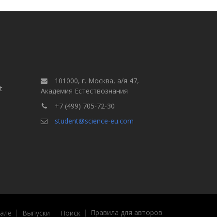
101000, г. Москва, а/я 47,
t
Академия Естествознания
+7 (499) 705-72-30
student@science-eu.com
Правила для авторов
але
Выпуски
Поиск