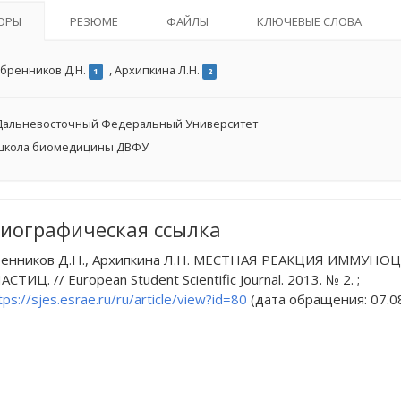
ОРЫ
РЕЗЮМЕ
ФАЙЛЫ
КЛЮЧЕВЫЕ СЛОВА
бренников Д.Н.
,
Архипкина Л.Н.
1
2
альневосточный Федеральный Университет
кола биомедицины ДВФУ
иографическая ссылка
ренников Д.Н., Архипкина Л.Н. МЕСТНАЯ РЕАКЦИЯ ИММУ
ТИЦ. // European Student Scientific Journal. 2013. № 2. ;
tps://sjes.esrae.ru/ru/article/view?id=80
(дата обращения: 07.08