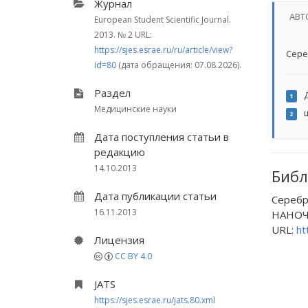
Журнал
АВТ
European Student Scientific Journal.
2013.
№ 2
URL:
https://sjes.esrae.ru/ru/article/view?
Сере
id=80
(дата обращения: 07.08.2026).
Раздел
Д
1
Медицинские науки
ш
2
Дата поступления статьи в
редакцию
14.10.2013
Библ
Дата публикации статьи
Сереб
16.11.2013
НАНОЧАС
URL:
ht
Лицензия
CC BY 4.0
JATS
https://sjes.esrae.ru/jats.80.xml