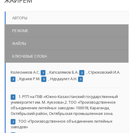
ЖАЙРЕМ
АВТОРЫ
РЕЗЮМЕ
ФАЙЛЫ
КЛЮЧЕВЫЕ СЛОВА
Колесников А.С.
,
Капсалямов Б.А.
,
Стрюковский И.А.
1
2
,
Кураев Р.М.
,
Нурдаулет А.Н.
3
3
3
1. РГП на ПХВ «Южно-Казахстанский государственный
1
университет им. М. Ауезова»,2. ТОО «Производственное
объединение литейных заводов» 100018, Караганда,
Октябрьский район, Октябрьская промышленная зона.
ТОО «Производственное объединение литейных
2
заводов»