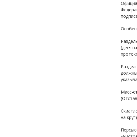
Официа
Федерац
подписа
Особен
Раздель
(десяты
протоко
Раздель
должны
указыва
Масс-ст
(Отстав
Скиатло
на круг)
Персьют
«Чисто