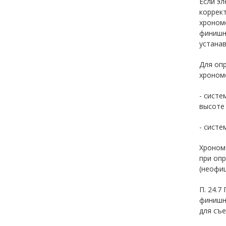
Если эл
коррект
хрономе
финишну
устанав
Для оп
хроном
- систе
высоте 
- систе
Хроном
при оп
(неофиц
П. 24.
финишн
для съе