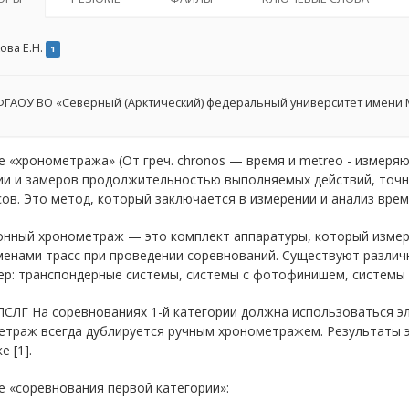
ова Е.Н.
1
ГАОУ ВО «Северный (Арктический) федеральный университет имени 
 «хронометража» (От греч. chronos — время и metreo - измеря
ии и замеров продолжительностью выполняемых действий, точ
ов. Это метод, который заключается в измерении и анализ врем
онный хронометраж — это комплект аппаратуры, который изме
менами трасс при проведении соревнований. Существуют различ
р: транспондерные системы, системы с фотофинишем, системы 
 ПСЛГ На соревнованиях 1-й категории должна использоваться 
етраж всегда дублируется ручным хронометражем. Результаты э
е [1].
 «соревнования первой категории»: