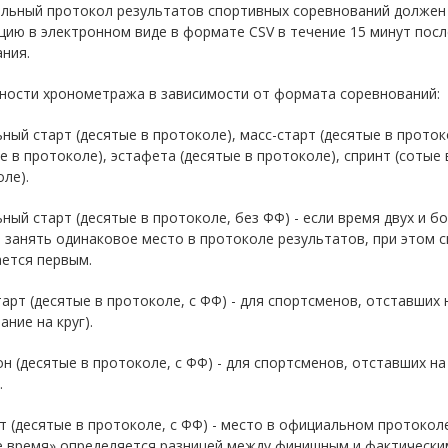
льный протокол результатов спортивных соревнований должен 
ию в электронном виде в формате CSV в течение 15 минут пос
ния.
ности хронометража в зависимости от формата соревнований:
ный старт (десятые в протоколе), масс-старт (десятые в проток
е в протоколе), эстафета (десятые в протоколе), спринт (сотые
ле).
ный старт (десятые в протоколе, без ФФ) - если время двух и б
 занять одинаковое место в протоколе результатов, при этом
ется первым.
арт (десятые в протоколе, с ФФ) - для спортсменов, отставших н
ание на круг).
н (десятые в протоколе, с ФФ) - для спортсменов, отставших на
.
 (десятые в протоколе, с ФФ) - место в официальном протокол
е время» определяется разницей между финишным и фактически