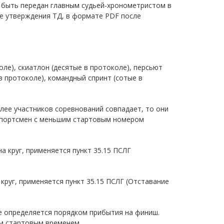
быть передан главным судьей-хронометристом в
ле утверждения ТД, в формате PDF после
оле), скиатлон (десятые в протоколе), персьют
 в протоколе), командный спринт (сотые в
олее участников соревнований совпадает, то они
 спортсмен с меньшим стартовым номером
а круг, применяется пункт 35.15 ПСЛГ
 круг, применяется пункт 35.15 ПСЛГ (Отставание
е определяется порядком прибытия на финиш.
м стартовым временем.