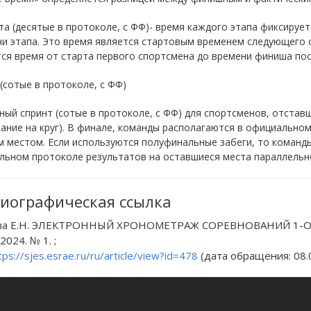
а (десятые в протоколе, с ФФ)- время каждого этапа фиксирует
чи этапа. Это время является стартовым временем следующего
ся время от старта первого спортсмена до времени финиша пос
(сотые в протоколе, с ФФ)
ый спринт (сотые в протоколе, с ФФ) для спортсменов, отставши
ание на круг). В финале, команды располагаются в официальном
 местом. Если используются полуфинальные забеги, то команды
ьном протоколе результатов на оставшиеся места параллельно
иографическая ссылка
а Е.Н. ЭЛЕКТРОННЫЙ ХРОНОМЕТРАЖ СОРЕВНОВАНИЙ 1-ОЙ КАТ
 2024. № 1. ;
tps://sjes.esrae.ru/ru/article/view?id=478
(дата обращения: 08.0