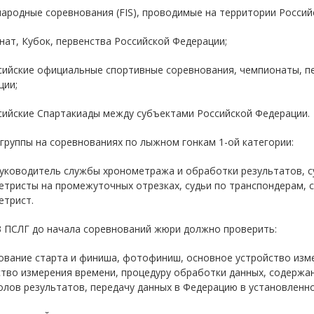
ародные соревнования (FIS), проводимые на территории Россий
ат, Кубок, первенства Российской Федерации;
сийские официальные спортивные соревнования, чемпионаты, п
ции;
сийские Спартакиады между субъектами Российской Федерации.
группы на соревнованиях по лыжном гонкам 1-ой категории:
уководитель службы хронометража и обработки результатов, су
тристы на промежуточных отрезках, судьи по транспондерам, с
етрист.
.3 ПСЛГ до начала соревнований жюри должно проверить:
ование старта и финиша, фотофиниш, основное устройство изме
ство измерения времени, процедуру обработки данных, содержа
лов результатов, передачу данных в Федерацию в установленно