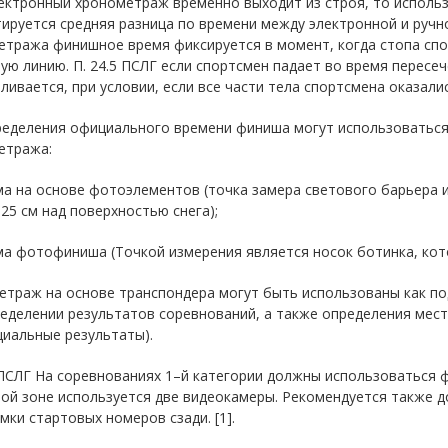
ектронный хронометраж временно выходит из строя, то использ
ируется средняя разница по времени между электронной и ручн
тража финишное время фиксируется в момент, когда стопа спо
ю линию. П. 24.5 ПСЛГ если спортсмен падает во время пересе
ливается, при условии, если все части тела спортсмена оказал
ределения официального времени финиша могут использоваться
етража:
ма на основе фотоэлементов (точка замера светового барьера
25 см над поверхностью снега);
ма фотофиниша (Точкой измерения является носок ботинка, кот
етраж на основе транспондера могут быть использованы как п
ределении результатов соревнований, а также определения мес
иальные результаты).
7 ПСЛГ На соревнованиях 1–й категории должны использоваться
ой зоне используется две видеокамеры. Рекомендуется также 
мки стартовых номеров сзади. [1].