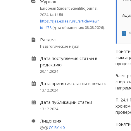
Журнал
European Student Scientific Journal.
2024.
№ 1
URL:
Ишук
https://sjes.esrae.ru/ru/article/view?
id=478
(дата обращения: 08.08.2026).
Ф
1
Раздел
Педагогические науки
Понятие
фиксац
Дата поступления статьи в
процесс
редакцию
29.11.2024
Электр
спортс
Дата принятия статьи в печать
наприме
13.12.2024
П. 24.1
Дата публикации статьи
хроном
13.12.2024
проверк
Лицензия
Понятие
CC BY 4.0