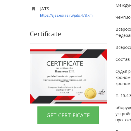
Междун
JATS
https://sjes.esrae.ru/jats.478.xml
Чемпион
Всерос
Certificate
Федера
Всерос
Состав 
Судья р
хрономе
хроном
П. 15.4
оборуд
устрой
GET CERTIFICATE
протоко