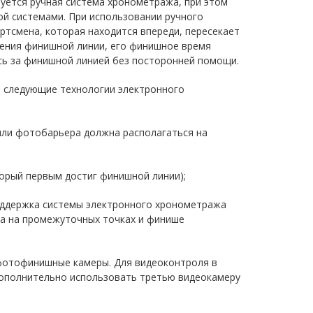
уется ручная система хронометража, при этом
ой системами. При использовании ручного
ртсмена, которая находится впереди, пересекает
чения финишной линии, его финишное время
ись за финишной линией без посторонней помощи.
 следующие технологии электронного
 или фотобарьера должна располагаться на
орый первым достиг финишной линии);
оддержка системы электронного хронометража
та на промежуточных точках и финише
 фотофинишные камеры. Для видеоконтроля в
дополнительно использовать третью видеокамеру