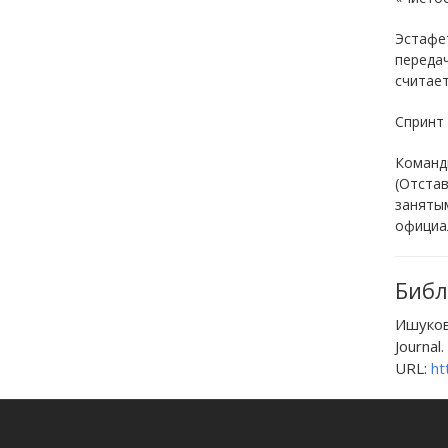
Эстафет
переда
считает
Спринт 
Командн
(Отстав
занятым
официал
Библ
Ишуков
Journal.
URL:
ht