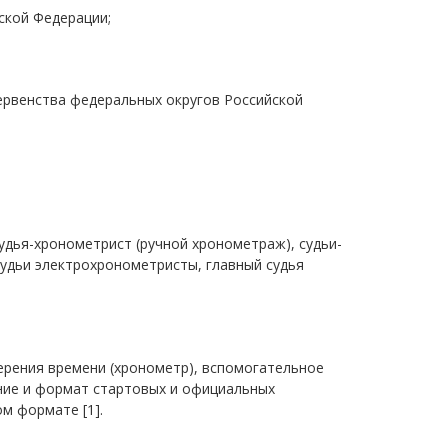
ской Федерации;
ервенства федеральных округов Российской
дья-хронометрист (ручной хронометраж), судьи-
удьи электрохронометристы, главный судья
рения времени (хронометр), вспомогательное
ние и формат стартовых и официальных
м формате [1].