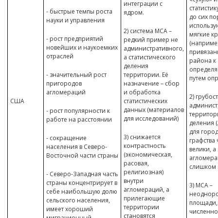
интеграции с
статистику
- быстрые темпы роста
ядром.
до сих по
науки и управления
использу
2) система MCA –
мягкие к
- рост предприятий
редкий пример не
(наприме
новейших и наукоемких
административного,
привязан
отраслей
а статистического
района к
деления
определя
- значительный рост
территории. Её
путем опр
пригородов
назначение – сбор
агломераций
и обработка
2) грубос
США
статистических
админист
данных (материалов
- рост популярности к
территор
для исследований)
работе на расстоянии
деления (
для горо
3) снижается
- сокращение
графства
контрастность
населения в Северо-
велики, а
(экономическая,
Восточной части страны
агломера
расовая,
слишком
религиозная)
- Северо-Западная часть
внутри
страны концентрирует в
3) MCA –
агломераций, а
себе наибольшую долю
неоднор
прилегающие
сельского населения,
площади,
территории
имеет хороший
численно
становятся
миграционный