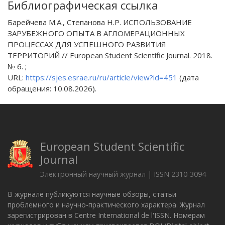
Библиографическая ссылка
Барейчева М.А., Степанова Н.Р. ИСПОЛЬЗОВАНИЕ
ЗАРУБЕЖНОГО ОПЫТА В АГЛОМЕРАЦИОННЫХ
ПРОЦЕССАХ ДЛЯ УСПЕШНОГО РАЗВИТИЯ
ТЕРРИТОРИЙ // European Student Scientific Journal. 2018.
№ 6. ;
URL:
https://sjes.esrae.ru/ru/article/view?id=451
(дата
обращения: 10.08.2026).
European Student Scientific
Journal
Электронный научный журнал | ISSN 2310-3094
В журнале публикуются научные обзоры, статьи
проблемного и научно-практического характера. Журнал
зарегистрирован в Centre International de l'ISSN. Номерам