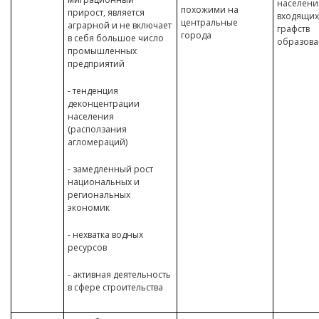
населени
похожими на
прирост, является
входящих
центральные
аграрной и не включает
графств
города
в себя большое число
образова
промышленных
предприятий
- тенденция
деконцентрации
населения
(расползания
агломераций)
- замедленный рост
национальных и
региональных
экономик
- нехватка водных
ресурсов
- активная деятельность
в сфере строительства