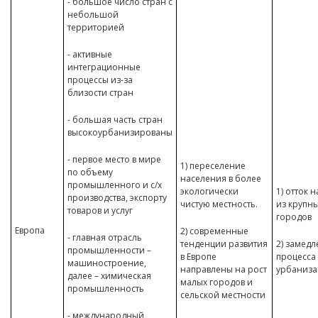
- большое число стран с
небольшой
территорией
- активные
интеграционные
процессы из-за
близости стран
- большая часть стран
высокоурбанизированы
- первое место в мире
1) переселение
по объему
населения в более
промышленного и с/х
экологически
1) отток 
производства, экспорту
чистую местность.
из крупн
товаров и услуг
городов
Европа
2) современные
- главная отрасль
тенденции развития
2) замед
промышленности –
в Европе
процесса
машиностроение,
направлены на рост
урбаниза
далее – химическая
малых городов и
промышленность
сельской местности
- международный