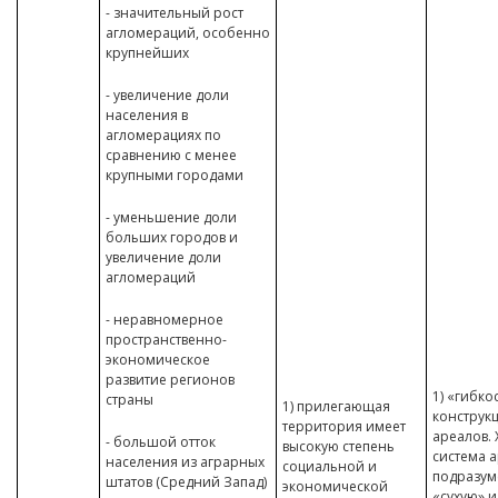
- значительный рост
агломераций, особенно
крупнейших
- увеличение доли
населения в
агломерациях по
сравнению с менее
крупными городами
- уменьшение доли
больших городов и
увеличение доли
агломераций
- неравномерное
пространственно-
экономическое
развитие регионов
1) «гибко
страны
1) прилегающая
конструк
территория имеет
ареалов. 
- большой отток
высокую степень
система 
населения из аграрных
социальной и
подразум
штатов (Средний Запад)
экономической
«сухую» и