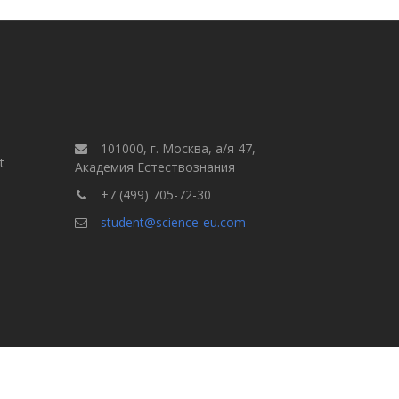
101000, г. Москва, а/я 47,
t
Академия Естествознания
+7 (499) 705-72-30
student@science-eu.com
Правила для авторов
але
Выпуски
Поиск