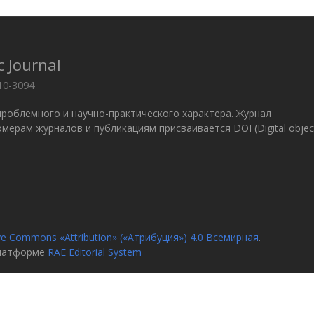
c Journal
10-3094
проблемного и научно-практического характера. Журнал
 Номерам журналов и публикациям присваивается DOI (Digital objec
ve Commons «Attribution» («Атрибуция») 4.0 Всемирная
.
платформе
RAE Editorial System
я
О журн