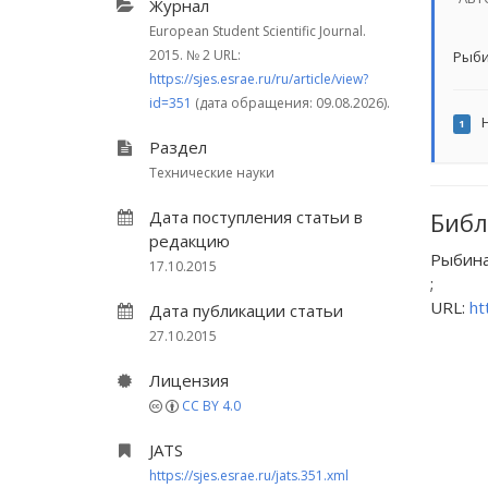
Журнал
European Student Scientific Journal.
2015.
№ 2
URL:
Рыби
https://sjes.esrae.ru/ru/article/view?
id=351
(дата обращения: 09.08.2026).
Н
1
Раздел
Технические науки
Дата поступления статьи в
Библ
редакцию
Рыбина
17.10.2015
;
URL:
ht
Дата публикации статьи
27.10.2015
Лицензия
CC BY 4.0
JATS
https://sjes.esrae.ru/jats.351.xml