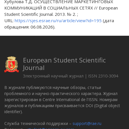
Хубулова Т.Д. ОСУЩЕСТВЛЕНИЕ МАРКЕТИНГОВЫХ
КОММУНИКАЦИЙ В СОЦИАЛЬНЫХ СЕТЯХ // European
Student Scientific Journal. 2013. № 2. ;
URL:
https://sjes.esrae.ru/ru/article/view?id=195
(дата
обращения: 06.08.2026).
European Student Scientific
Journal
Электронный научный журнал | ISSN 2310-3094
В журнале публикуются научные обзоры, статьи
проблемного и научно-практического характера. Журнал
зарегистрирован в Centre International de l'ISSN. Номерам
журналов и публикациям присваивается DOI (Digital object
identifier).
Служба технической поддержки –
support@rae.ru