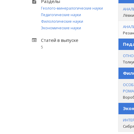
Разделы
Геолого-минералогические науки
АНАЛ
Педагогические науки
Лёвки
Филологические науки
АНАЛ
Экономические науки
Резан
Статей в выпуске
Педа
5
ОТНО
Толку
Фило
ОСОБ
РОМАН
Вороб
Экон
ИНТЕ
Сибря