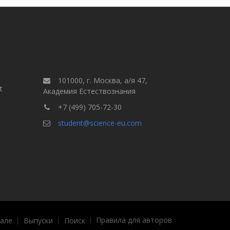
101000, г. Москва, а/я 47,
t
Академия Естествознания
+7 (499) 705-72-30
student@science-eu.com
Правила для авторов
але
Выпуски
Поиск