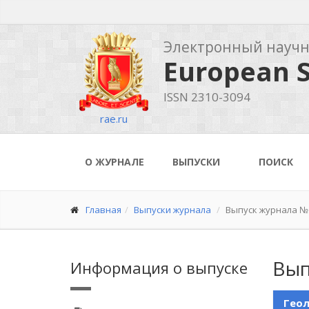
Электронный науч
European S
ISSN 2310-3094
rae.ru
О ЖУРНАЛЕ
ВЫПУСКИ
ПОИСК
Главная
Выпуски журнала
Выпуск журнала №1
Вып
Информация о выпуске
Геол