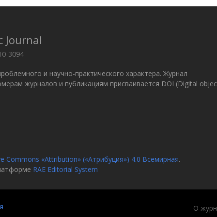
c Journal
10-3094
проблемного и научно-практического характера. Журнал
 Номерам журналов и публикациям присваивается DOI (Digital objec
ve Commons «Attribution» («Атрибуция») 4.0 Всемирная
.
платформе
RAE Editorial System
я
О журн