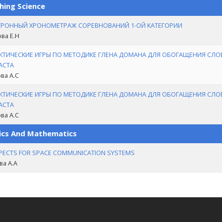
hing Science
ТРОННЫЙ ХРОНОМЕТРАЖ СОРЕВНОВАНИЙ 1-ОЙ КАТЕГОРИИ
ва Е.Н
КТИЧЕСКИЕ ИГРЫ ПО МЕТОДИКЕ ГЛЕНА ДОМАНА ДЛЯ ОБОГАЩЕНИЯ СЛ
АСТА
ва А.С
КТИЧЕСКИЕ ИГРЫ ПО МЕТОДИКЕ ГЛЕНА ДОМАНА ДЛЯ ОБОГАЩЕНИЯ СЛ
АСТА
ва А.С
ics And Mathematics
PECTS FOR SPACE COMMUNICATION SYSTEMS
ва А.А