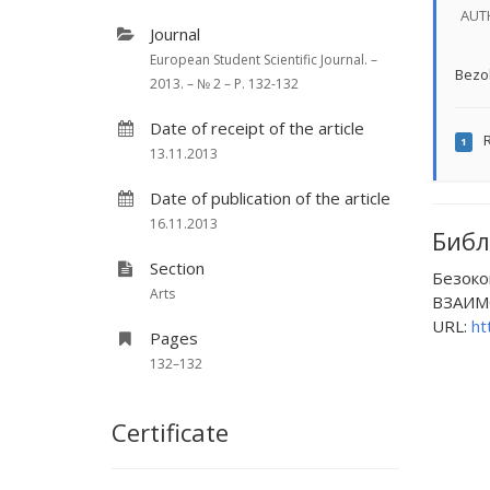
AUT
Journal
European Student Scientific Journal. –
Bezo
2013. – № 2 – P. 132-132
Date of receipt of the article
R
1
13.11.2013
Date of publication of the article
16.11.2013
Библ
Section
Безок
Arts
ВЗАИМО
URL:
ht
Pages
132–132
Certificate