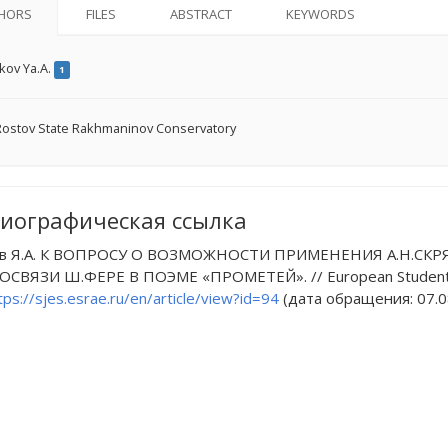
HORS
FILES
ABSTRACT
KEYWORDS
kov Ya.A.
1
ostov State Rakhmaninov Conservatory
иографическая ссылка
ов Я.А. К ВОПРОСУ О ВОЗМОЖНОСТИ ПРИМЕНЕНИЯ А.Н.С
СВЯЗИ Ш.ФЕРЕ В ПОЭМЕ «ПРОМЕТЕЙ». // European Student Scien
tps://sjes.esrae.ru/en/article/view?id=94
(дата обращения: 07.0