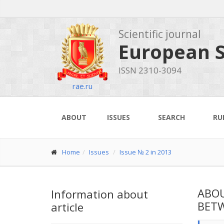
Scientific journal
European S
ISSN 2310-3094
rae.ru
ABOUT
ISSUES
SEARCH
RU
Home
Issues
Issue № 2 in 2013
ABOU
Information about
BETW
article