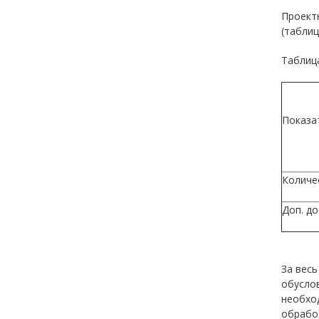
Проект
(таблица
Таблиц
Показа
Количе
Доп. до
За вес
обусло
необхо
обработ