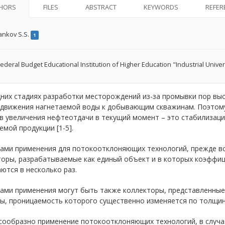
HORS
FILES
ABSTRACT
KEYWORDS
REFER
ankov S.S.
1
ederal Budget Educational Institution of Higher Education "Industrial Unive
дних стадиях разработки месторождений из-за промывки пор в
 движения нагнетаемой воды к добывающим скважинам. Поэтому
в увеличения нефтеотдачи в текущий момент – это стабилизаци
мой продукции [1-5].
ами применения для потокоотклоняющих технологий, прежде в
торы, разрабатываемые как единый объект и в которых коэффи
ются в несколько раз.
ами применения могут быть также коллекторы, представленны
ы, проницаемость которого существенно изменяется по толщин
сообразно применение потокоотклоняющих технологий, в случая