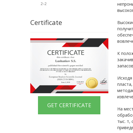
2–2
непрон
высоко
Certificate
Высоки
получи
обеспе
вовлече
К поло
закачи
запасов
Исходя 
пласта
метода
извлече
GET CERTIFICATE
На мест
обрабо
тыс. т,
привед