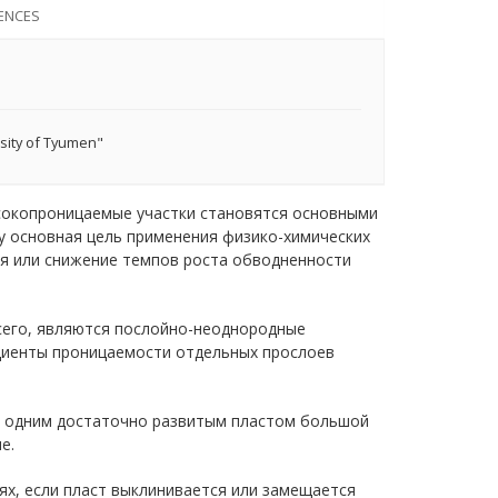
ENCES
rsity of Tyumen"
ысокопроницаемые участки становятся основными
 основная цель применения физико-химических
я или снижение темпов роста обводненности
сего, являются послойно-неоднородные
циенты проницаемости отдельных прослоев
е одним достаточно развитым пластом большой
е.
х, если пласт выклинивается или замещается