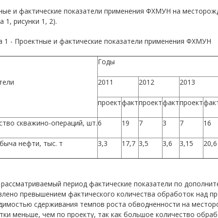
ные и фактические показатели применения ФХМУН на месторожде
 1, рисунки 1, 2).
а 1 - Проектные и фактические показатели применения ФХМУН
Годы
тели
2011
2012
2013
проект
факт
проект
факт
проект
фак
ство скважино-операций, шт.
6
19
7
3
7
16
быча нефти, тыс. т
3,3
17,7
3,5
3,6
3,15
20,6
ь рассматриваемый период фактические показатели по дополни
влено превышением фактического количества обработок над про
димостью сдерживания темпов роста обводненности на месторо
ки меньше, чем по проекту, так как большое количество обраб