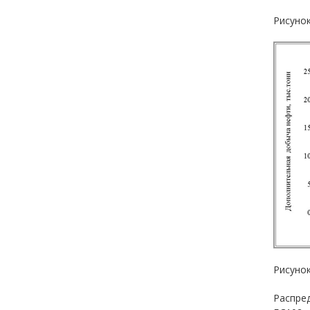
Рисуно
Рисуно
Распред