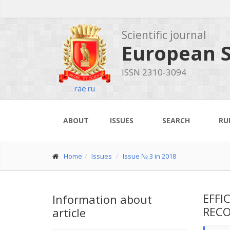
Scientific journal
European S
ISSN 2310-3094
rae.ru
ABOUT
ISSUES
SEARCH
RU
Home
Issues
Issue № 3 in 2018
EFFI
Information about
RECO
article