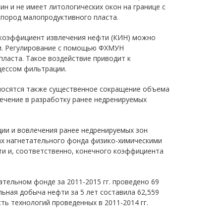
 и не имеет литологических окон на границе с
пород малопродуктивного пласта.
 коэффициент извлечения нефти (КИН) можно
и. Регулирование с помощью ФХМУН
ласта. Такое воздействие приводит к
цессом фильтрации.
осятся также существенное сокращение объема
ечение в разработку ранее недренируемых
ции и вовлечения ранее недренируемых зон
ах нагнетательного фонда физико-химическими
и и, соответственно, конечного коэффициента
тельном фонде за 2011-2015 гг. проведено 69
ная добыча нефти за 5 лет составила 62,559
сть технологий проведенных в 2011-2014 гг.