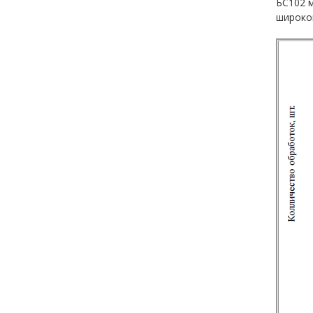
БС102 м
широког