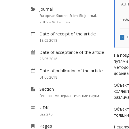
AUT
Journal
European Student Scientific Journal. –
Lush
2018. – № 3 – P. 2-2
Date of receipt of the article
F
1
18.05.2018
Date of acceptance of the article
На поз
28.05.2018
путями
методо
Date of publication of the article
добывае
01.06.2018
Объект
Section
коллек
Геолого-минералогические науки
различа
UDK
Объект
622.276
толщин
Pages
Нецеле