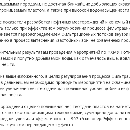
ицаемыми породами, не достигая ближайших добывающих скважин
проницаемым пластом, а также при высокой водонасыщенности 
е показатели разработки нефтяных месторождений и конечный
ть только при эффективном регулировании процесса фильтраци
чивается перераспределением фильтрационных потоков внутри п
нию в процесс вытеснения «застойных» зон, не охваченных про
жительным результатам проведения мероприятий по ФХМУН отн
ваемой и попутно-добываемой воды, как отмечалось выше, вовл
 нефти.
из вышеизложенного, в целях регулирования процесса фильтра
, в дальнейшем необходимо проводить мероприятия на скважин
ми увеличения нефтеотдачи для повышения уровня добычи нефт
ния нефти.
орождении с целью повышения нефтеотдачи пластов на нагнета
ток потокоотклоняющими технологиями, суммарная дополнитель
 средняя удельная эффективность – 907 т/скв.-опер. Эффективно
ена с учетом переходящего эффекта.