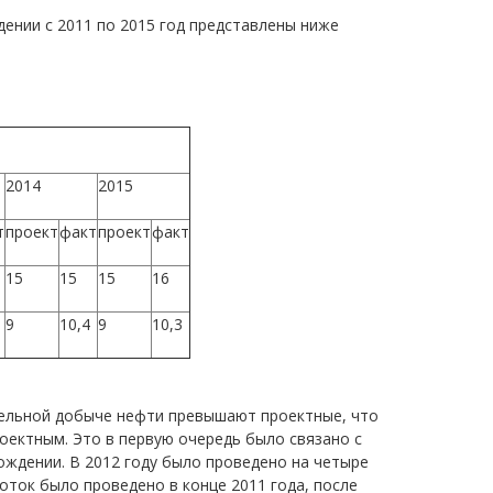
нии с 2011 по 2015 год представлены ниже
2014
2015
т
проект
факт
проект
факт
15
15
15
16
9
10,4
9
10,3
тельной добыче нефти превышают проектные, что
ектным. Это в первую очередь было связано с
ждении. В 2012 году было проведено на четыре
оток было проведено в конце 2011 года, после