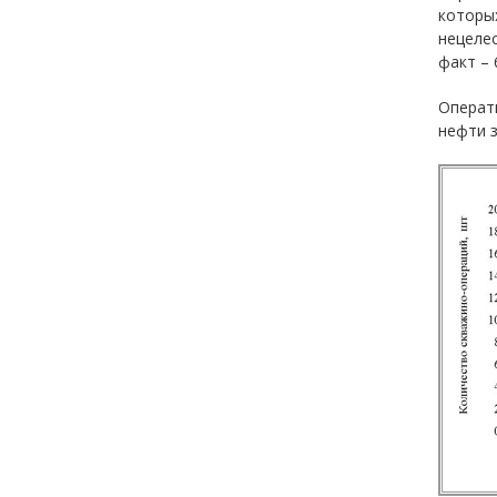
которы
нецелес
факт – 
Операт
нефти з