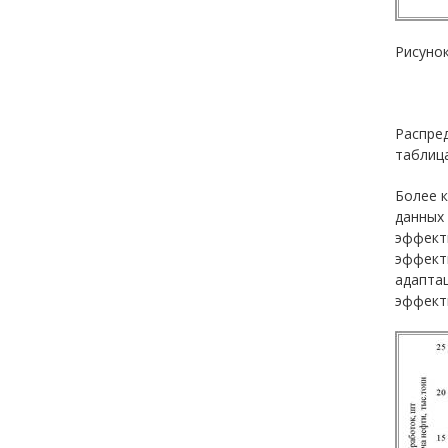
Рисунок
Распред
таблица
Более 
данных
эффекти
эффект
адапта
эффект