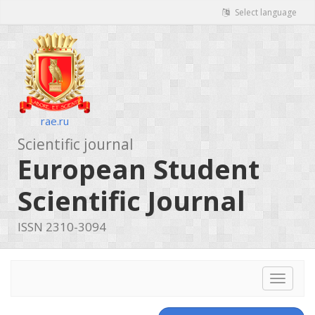
Select language
rae.ru
Scientific journal
European Student
Scientific Journal
ISSN 2310-3094
Toggle
navigat