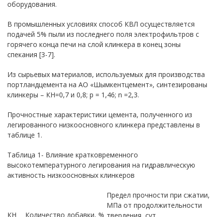
оборудования.
В промышленных условиях способ КВЛ осуществляется
подачей 5% пыли из последнего поля электрофильтров с
горячего конца печи на слой клинкера в конец зоны
спекания [3-7].
Из сырьевых материалов, используемых для производства
портландцемента на АО «Шымкентцемент», синтезированы
клинкеры – КН=0,7 и 0,8; р = 1,46; n =2,3.
Прочностные характеристики цемента, полученного из
легированного низкоосновного клинкера представлены в
таблице 1.
Таблица 1- Влияние кратковременного
высокотемпературного легирования на гидравлическую
активность низкоосновных клинкеров
Предел прочности при сжатии,
МПа от продолжительности
КН
Количество добавки, %
твердения, сут.