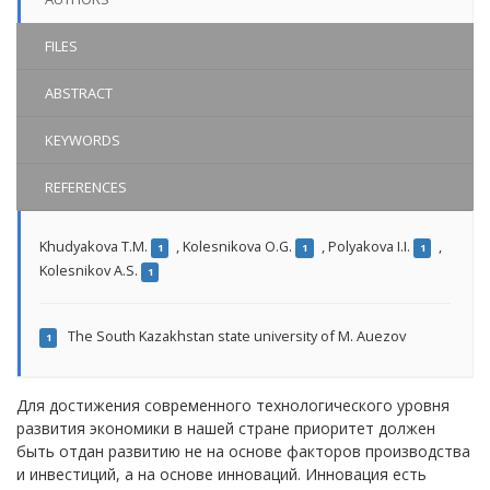
FILES
ABSTRACT
KEYWORDS
REFERENCES
Khudyakova T.M.
,
Kolesnikova O.G.
,
Polyakova I.I.
,
1
1
1
Kolesnikov A.S.
1
The South Kazakhstan state university of M. Auezov
1
Для достижения современного технологического уровня
развития экономики в нашей стране приоритет должен
быть отдан развитию не на основе факторов производства
и инвестиций, а на основе инноваций. Инновация есть