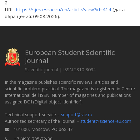
2. ;
URL:
https://sjes.esrae.ru/en/article/view?id=414
(дата
обращения: 09.08.2026).
European Student Scientific
Journal
Scientific journal | ISSN 2310-3094
In the magazine publishes scientific reviews, articles and
scientific problem-practical. The magazine is registered in Centre
International de l'ISSN. Number of magazines and publications
assigned DOI (Digital object identifier).
Technical support service –
support@rae.ru
Authorized secretary of the journal –
student@science-eu.com
101000, Moscow, PO box 47
+7 (499) 705-72-30