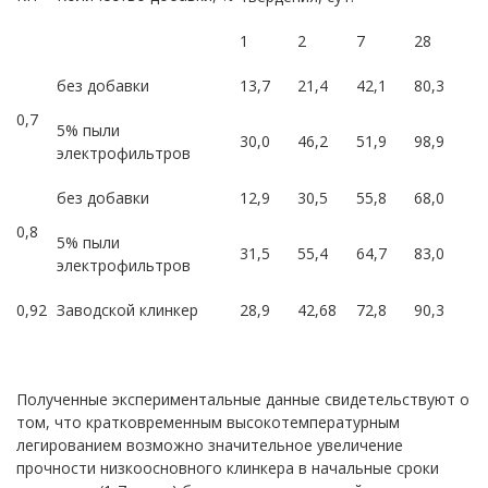
1
2
7
28
без добавки
13,7
21,4
42,1
80,3
0,7
5% пыли
30,0
46,2
51,9
98,9
электрофильтров
без добавки
12,9
30,5
55,8
68,0
0,8
5% пыли
31,5
55,4
64,7
83,0
электрофильтров
0,92
Заводской клинкер
28,9
42,68
72,8
90,3
Полученные экспериментальные данные свидетельствуют о
том, что кратковременным высокотемпературным
легированием возможно значительное увеличение
прочности низкоосновного клинкера в начальные сроки