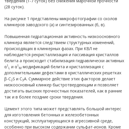
твердения (1-7 суток) без снижения марочной прочности
(28 суток).
На рисунке 1 представлены микрофотографии со сколов
клинкеров заводского (а) и синтезированных (б, в).
Повышенная гидратационная активность низкоосновного
клинкера является следствием структурных изменений,
происходящих в клинкерных фазах. При КВЛ не
наблюдается рекристаллизация и пассивация кристаллов
белита а происходит стабилизация гидравлически активных
1
1
α
и α
модификаций белита и кристаллизация с
L
M
дополнительными дефектами в кристаллических решетках
β-С
S и C
A. Суммарное действие этих факторов делает
2
3
низкоосновный клинкер быстротвердеющим и позволяет
достигать высоких прочностных показателей, как в ранние
так и в более поздние сроки твердения.
Цемент этого типа может представлять большой интерес
для изготовления бетонных и железобетонных
конструкций, эксплуатирующихся в агрессивной среде,
особенно при высоком содержании сульфат-ионов. Кроме