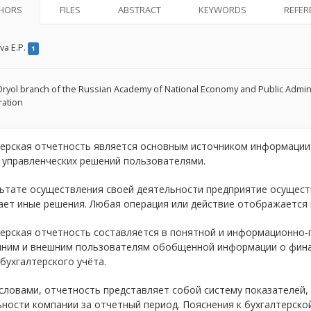
HORS
FILES
ABSTRACT
KEYWORDS
REFER
va E.P.
1
ryol branch of the Russian Academy of National Economy and Public Admini
ation
терская отчетность является основным источником информации 
 управленческих решений пользователями.
льтате осуществления своей деятельности предприятие осущест
ет иные решения. Любая операция или действие отображается в
терская отчетность составляется в понятной и информационно-
нним и внешним пользователям обобщенной информации о фина
бухгалтерского учёта.
словами, отчетность представляет собой систему показателей
ьности компании за отчетный период. Пояснения к бухгалтерск