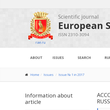
Scientific journal
European S
ISSN 2310-3094
rae.ru
ABOUT
ISSUES
SEARCH
RU
Home
Issues
Issue № 1 in 2017
ACCO
Information about
RUSS
article