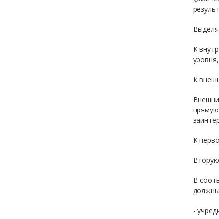
результ
Выделя
К внутр
уровня,
К внешн
Внешни
прямую
заинтер
К перво
Вторую
В соотв
должны
- учред