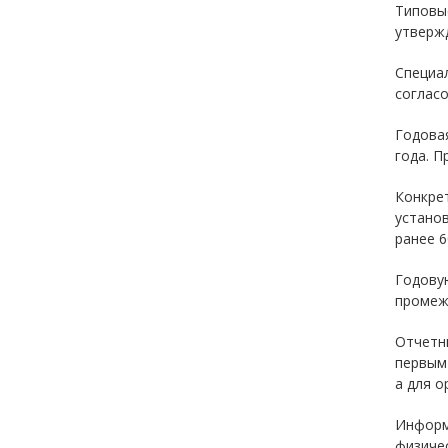
Типовы
утверж
Специа
соглас
Годовая
года. П
Конкрет
установ
ранее 6
Годовую
промежу
Отчетны
первым 
а для о
Информ
физиче