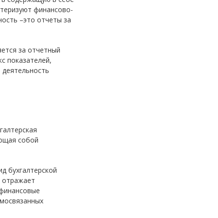
ктеризуют финансово-
ность –это отчеты за
яется за отчетный
с показателей,
 деятельность
хгалтерская
яющая собой
ид бухгалтерской
й отражает
 финансовые
имосвязанных