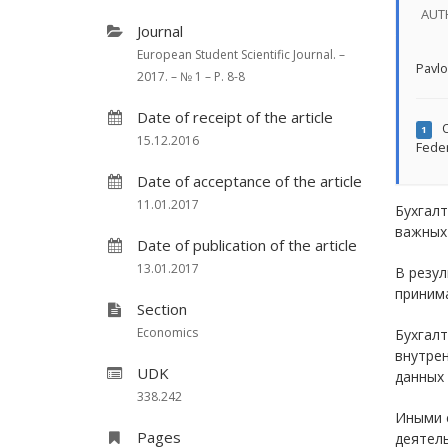
AUT
Journal
European Student Scientific Journal. –
Pavlo
2017. – № 1 – P. 8-8
Date of receipt of the article
O
1
15.12.2016
Feder
Date of acceptance of the article
11.01.2017
Бухгал
важных
Date of publication of the article
13.01.2017
В резу
принима
Section
Economics
Бухгал
внутре
UDK
данных 
338.242
Иными 
Pages
деятел