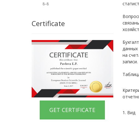
статист
8–8
Вопрос
Certificate
связан
хозяйст
Бухгалт
данных 
на счет
записи.
Таблица
Критер
отчетн
GET CERTIFICATE
1. Вид