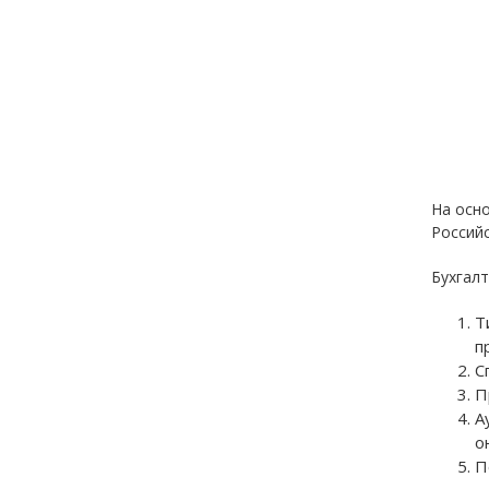
На осн
Российс
Бухгалт
Т
п
С
П
А
о
П