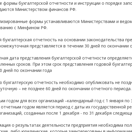
е формы бухгалтерской отчетности и инструкции о порядке зап
даются Министерством финансов РФ.
лизированные формы устанавливаются Министерствами и ведом
ованию с Минфином РФ.
 бухгалтерская отчетность на основании законодательства пре
ромежуточная представляется в течении 30 дней по окончании 
ная дата представления бухгалтерской отчетности определяет
ленных сроков. При этом срок представления годовой бухгалте
0 дней по окончании года
 бухгалтерскую отчетность необходимо опубликовать не поздн
точную – не позднее 60 дней по окончании отчетного периода.
м годом для всех организаций –календарный год с 1 января по 3
отчетным годом является период с даты их государственной ре
рганизаций, созданных после 1 декабря - по 31 декабря следующе
ация о результатах деятельности предприятия необходима поль
ские, либо юридические, которые заинтересованы в информации