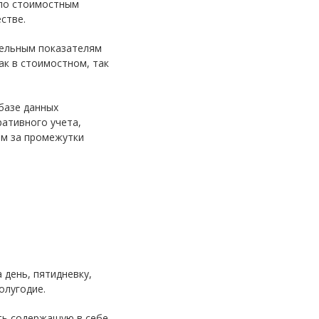
 по стоимостным
стве.
дельным показателям
ак в стоимостном, так
базе данных
ативного учета,
ям за промежутки
 день, пятидневку,
олугодие.
ть содержащую в себе