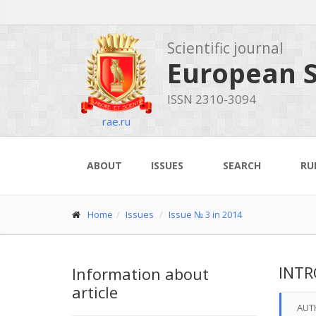
Scientific journal
European S
ISSN 2310-3094
rae.ru
ABOUT
ISSUES
SEARCH
RU
Home
Issues
Issue № 3 in 2014
INTR
Information about
article
AUT