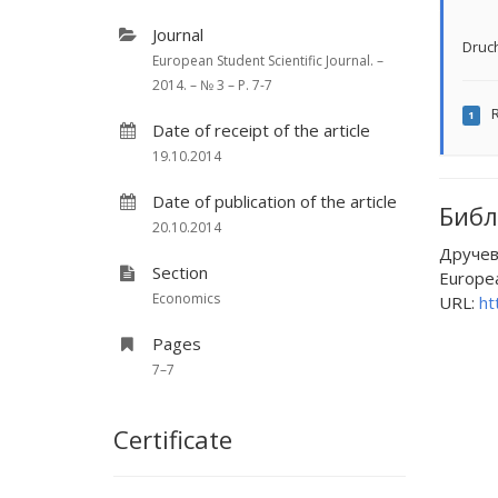
Journal
Druch
European Student Scientific Journal. –
2014. – № 3 – P. 7-7
R
1
Date of receipt of the article
19.10.2014
Date of publication of the article
Библ
20.10.2014
Друче
Section
European
Economics
URL:
ht
Pages
7–7
Certificate