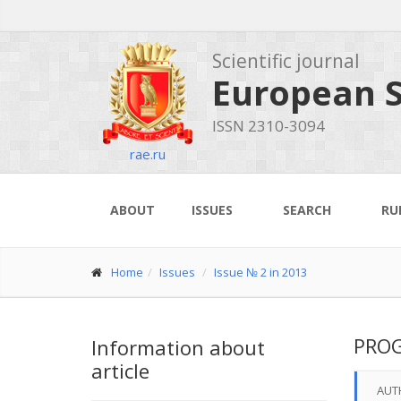
Scientific journal
European S
ISSN 2310-3094
rae.ru
ABOUT
ISSUES
SEARCH
RU
Home
Issues
Issue № 2 in 2013
PROG
Information about
article
AUT