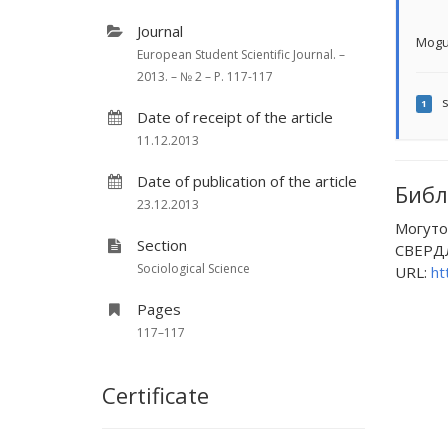
Journal
Mogu
European Student Scientific Journal. –
2013. – № 2 – P. 117-117
s
1
Date of receipt of the article
11.12.2013
Date of publication of the article
Библ
23.12.2013
Могут
Section
СВЕРДЛО
Sociological Science
URL:
ht
Pages
117–117
Certificate