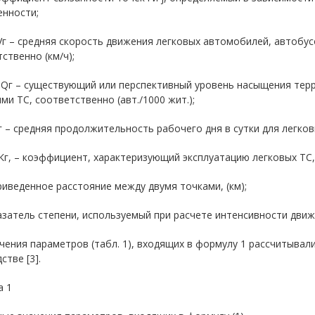
енности;
 Vг – средняя скорость движения легковых автомобилей, автобус
ственно (км/ч);
, Qг – существующий или перспективный уровень насыщения тер
ми ТС, соответственно (авт./1000 жит.);
 τг – средняя продолжительность рабочего дня в сутки для легков
 Кг, – коэффициент, характеризующий эксплуатацию легковых ТС,
риведенное расстояние между двумя точками, (км);
азатель степени, используемый при расчете интенсивности дви
чения параметров (табл. 1), входящих в формулу 1 рассчитывал
стве [3].
а 1