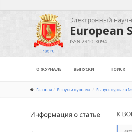
Электронный науч
European S
ISSN 2310-3094
rae.ru
О ЖУРНАЛЕ
ВЫПУСКИ
ПОИСК
Главная
Выпуски журнала
Выпуск журнала № 
К В
Информация о статье
АВТ