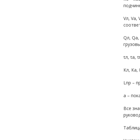
подчин
Vл, Va,
соответ
Qл, Qa
грузовы
τл, τа,
Кл, Ка,
Lпр – п
а – пок
Все зна
руковод
Таблиц