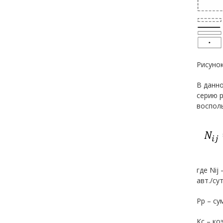
Рисуно
В данн
серию р
воспол
где Nij
авт./сут
Рр – су
Кс – ко