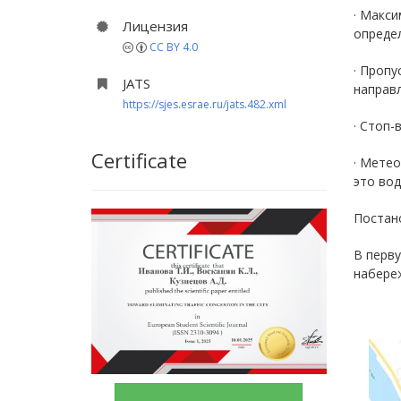
· Макс
Лицензия
определ
CC BY 4.0
· Пропу
JATS
направл
https://sjes.esrae.ru/jats.482.xml
· Стоп-
Certificate
· Метео
это вод
Постан
В перв
набереж