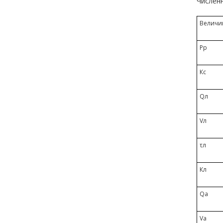
Численн
Величи
Рр
Кс
Qл
Vл
τл
Кл
Qa
Va