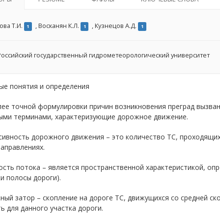
ова Т.И.
,
Восканян К.Л.
,
Кузнецов А.Д.
1
1
1
оссийский государственный гидрометеорологический университет
ые понятия и определения
лее точной формулировки причин возникновения преград вызва
ыми терминами, характеризующие дорожное движение.
сивность дорожного движения – это количество ТС, проходящих
аправлениях.
ость потока – является пространственной характеристикой, о
ки полосы дороги).
ный затор – скопление на дороге ТС, движущихся со средней с
ь для данного участка дороги.