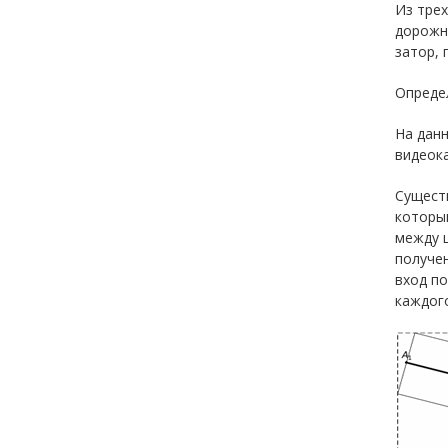
Из трех
дорожн
затор, 
Опреде
На данн
видеока
Сущест
которы
между ц
получен
вход по
каждого