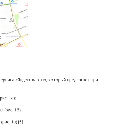
ервиса «Яндекс карты», который предлагает три
ис. 1а);
 (рис. 1б).
рис. 1в).[5]