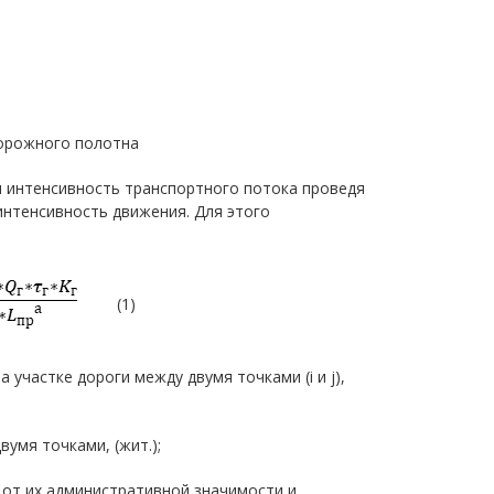
дорожного полотна
 интенсивность транспортного потока проведя
интенсивность движения. Для этого
(1)
участке дороги между двумя точками (i и j),
умя точками, (жит.);
и от их административной значимости и