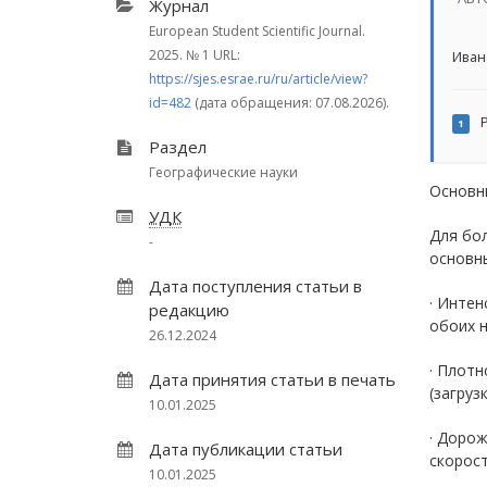
Журнал
European Student Scientific Journal.
2025.
№ 1
URL:
Иван
https://sjes.esrae.ru/ru/article/view?
id=482
(дата обращения: 07.08.2026).
Р
1
Раздел
Географические науки
Основн
УДК
Для бо
-
основн
Дата поступления статьи в
· Интен
редакцию
обоих н
26.12.2024
· Плотн
Дата принятия статьи в печать
(загруз
10.01.2025
· Дорож
Дата публикации статьи
скорост
10.01.2025