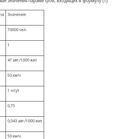
ые значения параметров, входящих в формулу (1)
на
Значение
70000 чел.
1
47 авт./1000 жит
50 км/ч
1 ч/сут
0,75
0,043 авт./1000 жит
50 км/ч