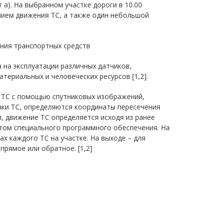
а). На выбранном участке дороги в 10.00
нием движения ТС, а также один небольшой
ния транспортных средств
 на эксплуатации различных датчиков,
териальных и человеческих ресурсов [1,2].
 ТС с помощью спутниковых изображений,
чки ТС, определяются координаты пересечения
, движение ТС определяется исходя из ранее
нтом специального программного обеспечения. На
х каждого ТС на участке. На выходе – для
рямое или обратное. [1,2]