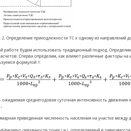
к 2. Определение принодлежности ТС к одному из направлений 
ой работе будем использовать традиционный подход. Определим
асчетов. Сперва определим, как влияют различные факторы на 
ьзуемся формулой 1:
 – ожидаемая среднегодовая суточная интенсивность движения на 
.;
ммарная приведенная численность населения на участке между дв
эффициент связанности точек i и j, определяемый в зависимост