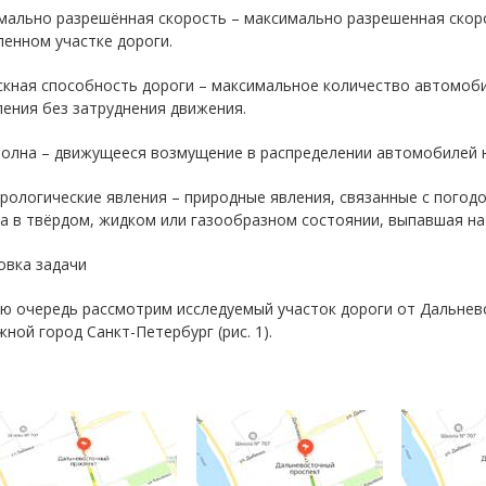
имально разрешённая скорость – максимально разрешенная скор
енном участке дороги.
скная способность дороги – максимальное количество автомоб
ения без затруднения движения.
волна – движущееся возмущение в распределении автомобилей н
рологические явления – природные явления, связанные с погод
а в твёрдом, жидком или газообразном состоянии, выпавшая на
овка задачи
ую очередь рассмотрим исследуемый участок дороги от Дальнев
ной город Санкт-Петербург (рис. 1).