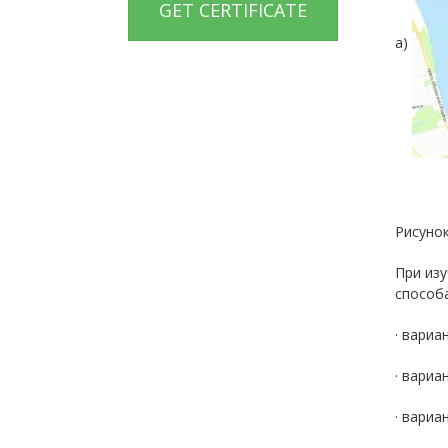
GET CERTIFICATE
а)
Рисунок
При изу
способа
· вариа
· вариа
· вариа