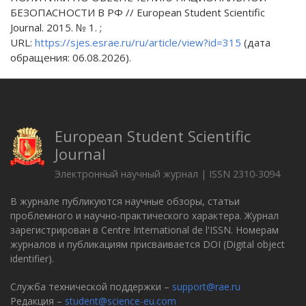
БЕЗОПАСНОСТИ В РФ // European Student Scientific
Journal. 2015. № 1. ;
URL:
https://sjes.esrae.ru/ru/article/view?id=315
(дата
обращения: 06.08.2026).
European Student Scientific
Journal
Электронный научный журнал | ISSN 2310-3094
В журнале публикуются научные обзоры, статьи
проблемного и научно-практического характера. Журнал
зарегистрирован в Centre International de l'ISSN. Номерам
журналов и публикациям присваивается DOI (Digital object
identifier).
Служба технической поддержки –
support@rae.ru
Редакция –
student@science-eu.com