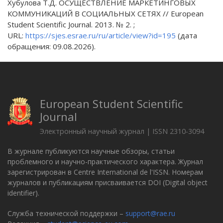
Хубулова Т.Д. ОСУЩЕСТВЛЕНИЕ МАРКЕТИНГОВЫХ
КОММУНИКАЦИЙ В СОЦИАЛЬНЫХ СЕТЯХ // European
Student Scientific Journal. 2013. № 2. ;
URL:
https://sjes.esrae.ru/ru/article/view?id=195
(дата
обращения: 09.08.2026).
European Student Scientific
Journal
Электронный научный журнал | ISSN 2310-3094
В журнале публикуются научные обзоры, статьи
проблемного и научно-практического характера. Журнал
зарегистрирован в Centre International de l'ISSN. Номерам
журналов и публикациям присваивается DOI (Digital object
identifier).
Служба технической поддержки –
support@rae.ru