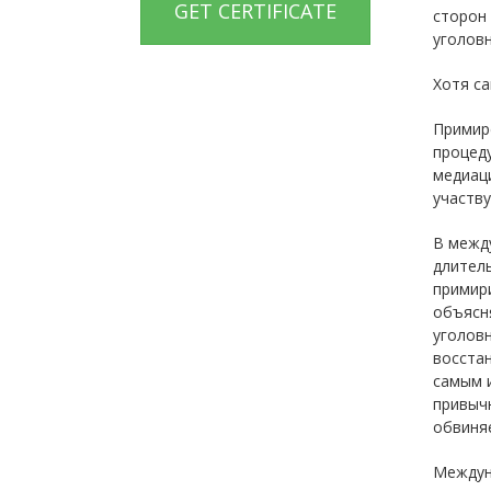
GET CERTIFICATE
сторон
уголов
Хотя са
Примире
процеду
медиаци
участву
В между
длитель
примири
объясн
уголовн
восста
самым 
привычн
обвиня
Междун