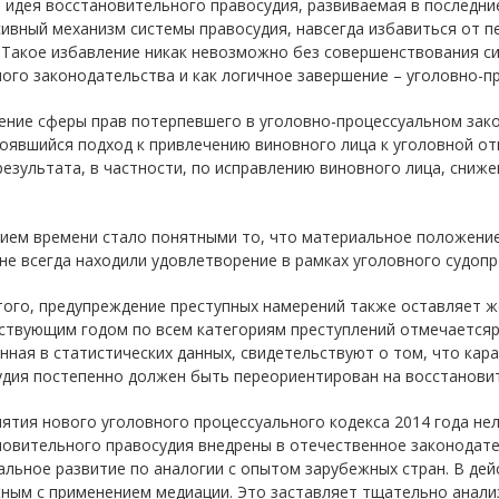
идея восстановительного правосудия, развиваемая в последние
ивный механизм системы правосудия, навсегда избавиться от 
 Такое избавление никак невозможно без совершенствования си
ого законодательства и как логичное завершение – уголовно-п
ение сферы прав потерпевшего в уголовно-процессуальном зако
оявшийся подход к привлечению виновного лица к уголовной от
результата, в частности, по исправлению виновного лица, сниж
нием времени стало понятными то, что материальное положени
не всегда находили удовлетворение в рамках уголовного судопр
ого, предупреждение преступных намерений также оставляет жел
твующим годом по всем категориям преступлений отмечаетсяро
ная в статистических данных, свидетельствуют о том, что кар
удия постепенно должен быть переориентирован на восстановит
ятия нового уголовного процессуального кодекса 2014 года нел
овительного правосудия внедрены в отечественное законодате
альное развитие по аналогии с опытом зарубежных стран. В де
ным с применением медиации. Это заставляет тщательно анал