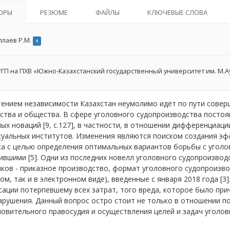
ОРЫ
РЕЗЮМЕ
ФАЙЛЫ
КЛЮЧЕВЫЕ СЛОВА
ллаев Р.М.
1
ГП на ПХВ «Южно-Казахстанский государственный университет им. М.А
тением независимости Казахстан неумолимо идёт по пути совер
ства и общества. В сфере уголовного судопроизводства постоя
ых новаций [9, с.127], в частности, в отношении дифференциац
суальных институтов. Изменения являются поиском создания э
а с целью определения оптимальных вариантов борьбы с уголо
вшими [5]. Одни из последних новелл уголовного судопроизвод
ков - приказное производство, формат уголовного судопроизво
м, так и в электронном виде), введенные с января 2018 года [3
ации потерпевшему всех затрат, того вреда, которое было при
рушения. Данный вопрос остро стоит не только в отношении по
овительного правосудия и осуществления целей и задач уголов