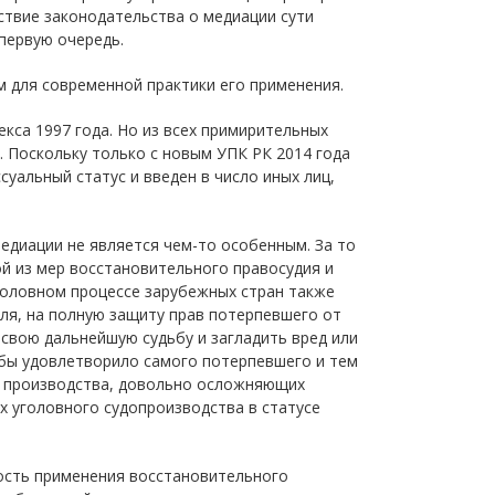
твие законодательства о медиации сути
первую очередь.
м для современной практики его применения.
кса 1997 года. Но из всех примирительных
. Поскольку только с новым УПК РК 2014 года
уальный статус и введен в число иных лиц,
едиации не является чем-то особенным. За то
й из мер восстановительного правосудия и
уголовном процессе зарубежных стран также
я, на полную защиту прав потерпевшего от
свою дальнейшую судьбу и загладить вред или
бы удовлетворило самого потерпевшего и тем
о производства, довольно осложняющих
х уголовного судопроизводства в статусе
сть применения восстановительного