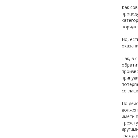
Как сов
процеду
категор
порядке 
Но, ест
оказани
Так, в 
обратит
произво
принуди
потерп
соглаше
По дей
должен
иметь 
трехсту
другим
гражда