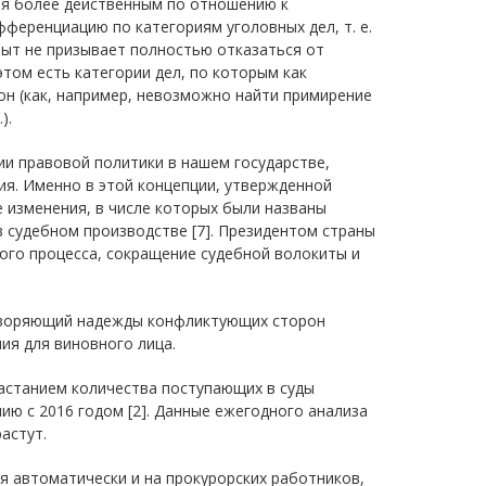
ая более действенным по отношению к
ференциацию по категориям уголовных дел, т. е.
ыт не призывает полностью отказаться от
том есть категории дел, по которым как
он (как, например, невозможно найти примирение
).
ии правовой политики в нашем государстве,
ия. Именно в этой концепции, утвержденной
изменения, в числе которых были названы
в судебном производстве [7]. Президентом страны
ого процесса, сокращение судебной волокиты и
етворяющий надежды конфликтующих сторон
ия для виновного лица.
растанием количества поступающих в суды
нию с 2016 годом [2]. Данные ежегодного анализа
астут.
я автоматически и на прокурорских работников,