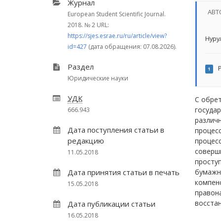
Журнал
АВТ
European Student Scientific Journal.
2018.
№ 2
URL:
https://sjes.esrae.ru/ru/article/view?
Нуру
id=427
(дата обращения: 07.08.2026).
Раздел
Р
1
Юридические науки
УДК
С обре
государ
666.943
различн
Дата поступления статьи в
процес
редакцию
процесс
соверши
11.05.2018
проступ
Дата принятия статьи в печать
бумажно
компенс
15.05.2018
правона
восстан
Дата публикации статьи
16.05.2018