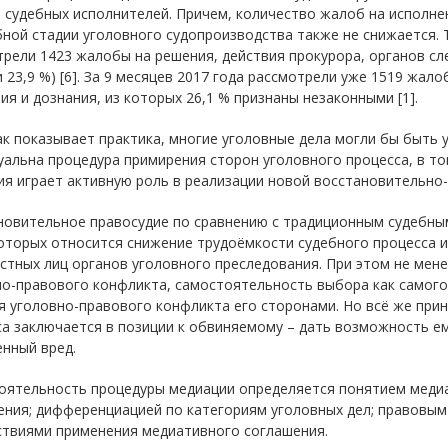
 судебных исполнителей. Причем, количество жалоб на исполн
ной стадии уголовного судопроизводства также не снижается. Т
рели 1423 жалобы на решения, действия прокурора, органов сле
и 23,9 %) [6]. За 9 месяцев 2017 года рассмотрели уже 1519 жал
ия и дознания, из которых 26,1 % признаны незаконными [1].
ак показывает практика, многие уголовные дела могли бы быть 
уальна процедура примирения сторон уголовного процесса, в т
ия играет активную роль в реализации новой восстановительно
новительное правосудие по сравнению с традиционным судебным
оторых относится снижение трудоёмкости судебного процесса и
стных лиц органов уголовного преследования. При этом не мен
о-правового конфликта, самостоятельность выбора как самого
 уголовно-правового конфликта его сторонами. Но всё же при
а заключается в позиции к обвиняемому – дать возможность е
нный вред.
оятельность процедуры медиации определяется понятием медиац
ения; дифференциацией по категориям уголовных дел; правовы
ствиями применения медиативного соглашения.