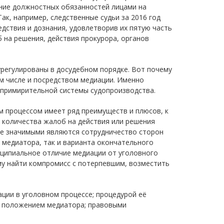
ение должностных обязанностей лицами на
ак, например, следственные судьи за 2016 год
дствия и дознания, удовлетворив их пятую часть
об на решения, действия прокурора, органов
урегулированы в досудебном порядке. Вот почему
ом числе и посредством медиации. Именно
-примирительной системы судопроизводства.
 процессом имеет ряд преимуществ и плюсов, к
 количества жалоб на действия или решения
ее значимыми являются сотрудничество сторон
 медиатора, так и варианта окончательного
нципиальное отличие медиации от уголовного
му найти компромисс с потерпевшим, возместить
ии в уголовном процессе; процедурой её
м положением медиатора; правовыми