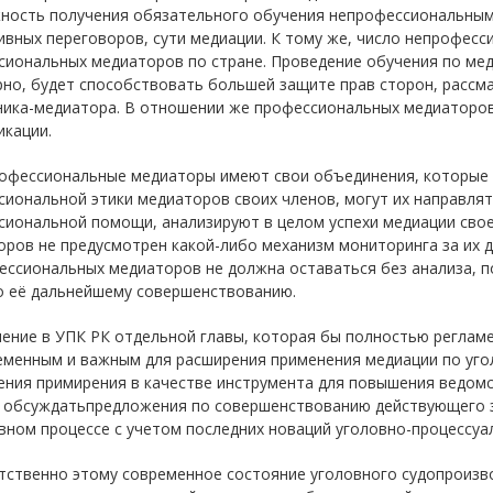
ность получения обязательного обучения непрофессиональным
ивных переговоров, сути медиации. К тому же, число непрофес
сиональных медиаторов по стране. Проведение обучения по ме
рно, будет способствовать большей защите прав сторон, рассм
ника-медиатора. В отношении же профессиональных медиаторо
икации.
рофессиональные медиаторы имеют свои объединения, которые
иональной этики медиаторов своих членов, могут их направлят
сиональной помощи, анализируют в целом успехи медиации сво
ров не предусмотрен какой-либо механизм мониторинга за их д
ессиональных медиаторов не должна оставаться без анализа, п
о её дальнейшему совершенствованию.
ение в УПК РК отдельной главы, которая бы полностью реглам
еменным и важным для расширения применения медиации по уго
ения примирения в качестве инструмента для повышения ведомс
 обсуждатьпредложения по совершенствованию действующего з
вном процессе с учетом последних новаций уголовно-процессуа
тственно этому современное состояние уголовного судопроизв