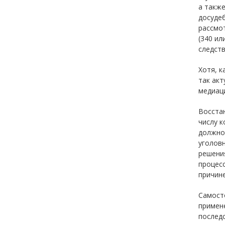
а также
досудеб
рассмот
(340 ил
следств
Хотя, к
так акт
медиац
Восста
числу к
должно
уголовн
решения
процесс
причине
Самост
примен
послед