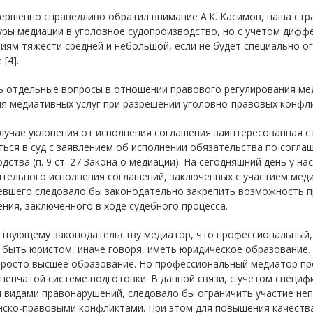
ершенно справедливо обратил внимание А.К. Касимов, наша стра
ры медиации в уголовное судопроизводство, но с учетом диффе
иям тяжести средней и небольшой, если не будет специально 
[4].
ь отдельные вопросы в отношении правового регулирования мед
я медиативных услуг при разрешении уголовно-правовых конфли
случае уклонения от исполнения соглашения заинтересованная 
ься в суд с заявлением об исполнении обязательства по согл
дства (п. 9 ст. 27 Закона о медиации). На сегодняшний день у н
тельного исполнения соглашений, заключенных с участием меди
евшего следовало бы законодательно закрепить возможность п
ния, заключенного в ходе судебного процесса.
ствующему законодательству медиатор, что профессиональный,
 быть юристом, иначе говоря, иметь юридическое образование
просто высшее образование. Но профессиональный медиатор пр
пенчатой системе подготовки. В данной связи, с учетом специф
и видами правонарушений, следовало бы ограничить участие не
нско-правовыми конфликтами. При этом для повышения качеств