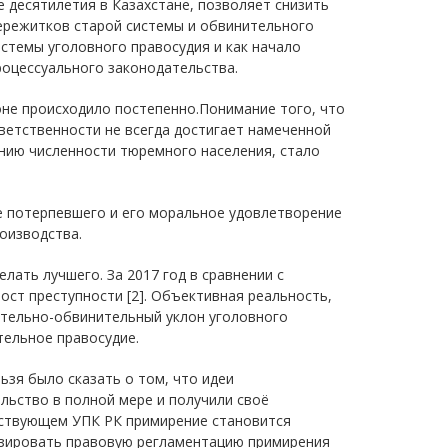
 десятилетия в Казахстане, позволяет снизить
пережитков старой системы и обвинительного
стемы уголовного правосудия и как начало
роцессуального законодательства.
не происходило постепенно.Понимание того, что
ветственности не всегда достигает намеченной
ению численности тюремного населения, стало
е потерпевшего и его моральное удовлетворение
оизводства.
ать лучшего. За 2017 год в сравнении с
ст преступности [2]. Объективная реальность,
ательно-обвинительный уклон уголовного
ельное правосудие.
ьзя было сказать о том, что идеи
льство в полной мере и получили своё
йствующем УПК РК примирение становится
изировать правовую регламентацию примирения