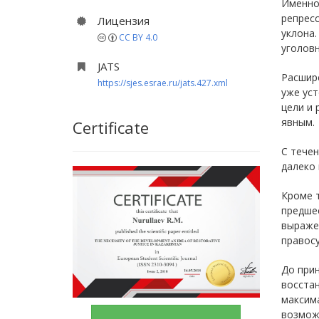
Именно 
репресс
Лицензия
уклона.
CC BY 4.0
уголовн
JATS
Расшир
https://sjes.esrae.ru/jats.427.xml
уже уст
цели и 
явным.
Certificate
С тече
далеко 
Кроме т
предшес
выражен
правос
До прин
восстан
максим
возмож