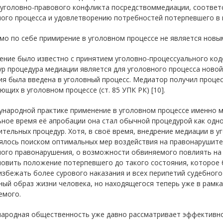
 уголовно-правового конфликта посредствоммедиации, соответс
ного процесса и удовлетворению потребностей потерпевшего в 
мо по себе примирение в уголовном процессе не является новы
ние было известно с принятием уголовно-процессуального коде
р процедура медиации является для уголовного процесса новой
я была введена в уголовный процесс. Медиатор получил процесс
ющих в уголовном процессе (ст. 85 УПК РК) [10].
народной практике применение в уголовном процессе именно м
ное время её апробации она стал обычной процедурой как одно
тельных процедур. Хотя, в своё время, внедрение медиации в 
ялось поиском оптимальных мер воздействия на правонарушител
ого правонарушения, о возможности обвиняемого повлиять на 
новить положение потерпевшего до такого состояния, которое 
избежать более сурового наказания и всех перипетий судебног
ый образ жизни человека, но находящегося теперь уже в рамка
емого.
ародная общественность уже давно рассматривает эффективно