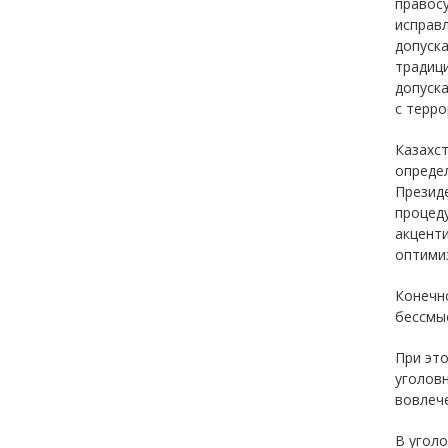
правос
исправл
допуск
традици
допуска
с терро
Казахст
определ
Презид
процеду
акценти
оптими
Конечн
бессмыс
При это
уголовн
вовлече
В уголо