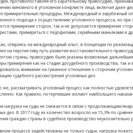
удия, противопоставляя его карательному правосудию, признав
ению виновного в уголовном конфликте лица, включая даже диф
ая примирительные процедуры. Международный и зарубежный оп
онного подхода к осуществлению уголовного процесса, но при э
ется примирение сторон, так и не допускается примирение стор
ристами, примириться с педофилами, серийными маньяками и др.
ан, опираясь на международный опыт, в Концепции по реализац
ил на перспективу путь развития восстановительного правосуд
ентом страны, правосудию были указаны возможные дальнейшие 
ры примирения как на стадии досудебного производства, так и 
ровалось внимание на гуманное отношение к сторонам уголовн
зацию судебного рассмотрения уголовных дел.
о же, рассматривать уголовный процесс как полностью удовл
ленно. Как правило, потерпевшие желают наибольшего наказан
м нагрузка на суды не снижается в связи с продолжающимсяна
ых дел. В 2017 году их количество возросло на 15,3% по сравне
ния граждан страны в судебное производство неукоснительно р
вном процессе задействованы не только судьи, нагрузка ложитс