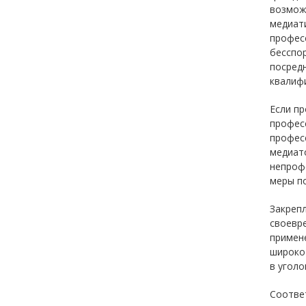
возмож
медиат
профес
бесспо
посред
квалиф
Если п
професс
профес
медиато
непроф
меры п
Закрепл
своевр
примен
широко
в уголо
Соотве