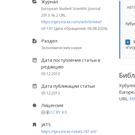
Журнал
АВТ
European Student Scientific Journal.
2013.
№ 2
URL:
https://sjes.esrae.ru/ru/article/view?
Хубул
id=167
(дата обращения: 06.08.2026).
Раздел
Ф
1
«Гос
Экономические науки
Дата поступления статьи в
редакцию
Библ
03.12.2013
Хубул
Дата публикации статьи
European
05.12.2013
URL:
ht
Лицензия
CC BY 4.0
JATS
https://sjes.esrae.ru/jats.167.xml