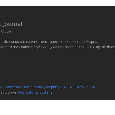
c Journal
10-3094
проблемного и научно-практического характера. Журнал
 Номерам журналов и публикациям присваивается DOI (Digital objec
ve Commons «Attribution» («Атрибуция») 4.0 Всемирная
.
платформе
RAE Editorial System
я
О журн