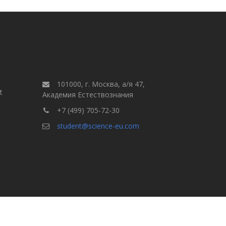
101000, г. Москва, а/я 47,
t
Академия Естествознания
+7 (499) 705-72-30
student@science-eu.com
Правила для авторов
але
Выпуски
Поиск