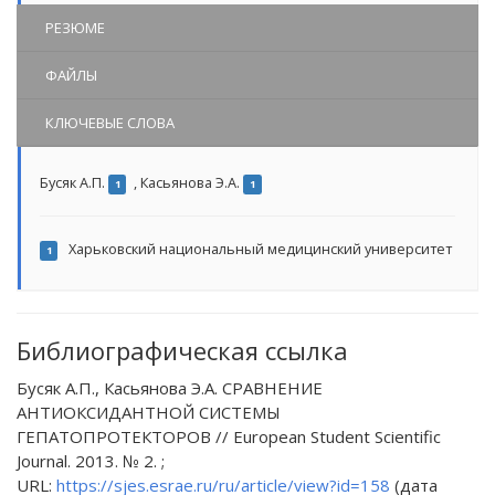
РЕЗЮМЕ
ФАЙЛЫ
КЛЮЧЕВЫЕ СЛОВА
Бусяк А.П.
,
Касьянова Э.А.
1
1
Харьковский национальный медицинский университет
1
Библиографическая ссылка
Бусяк А.П., Касьянова Э.А. СРАВНЕНИЕ
АНТИОКСИДАНТНОЙ СИСТЕМЫ
ГЕПАТОПРОТЕКТОРОВ // European Student Scientific
Journal. 2013. № 2. ;
URL:
https://sjes.esrae.ru/ru/article/view?id=158
(дата