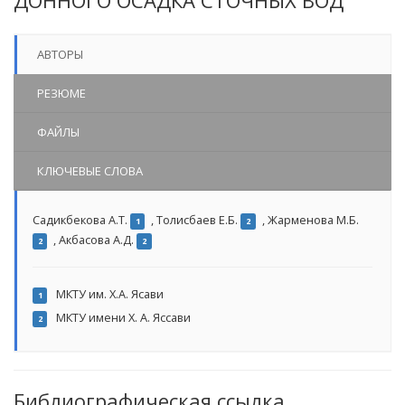
ДОННОГО ОСАДКА СТОЧНЫХ ВОД
АВТОРЫ
РЕЗЮМЕ
ФАЙЛЫ
КЛЮЧЕВЫЕ СЛОВА
Садикбекова А.Т.
,
Толисбаев Е.Б.
,
Жарменова М.Б.
1
2
,
Акбасова А.Д.
2
2
МКТУ им. Х.А. Ясави
1
МКТУ имени Х. А. Яссави
2
Библиографическая ссылка