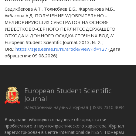
Садикбекова А.Т., Толисбаев Е.Б., Жарменова М.Б.,
Акбасова А.Д. ПОЛУЧЕНИЕ УДОБРИТЕЛЬНО –
МЕЛИОРИРУЮЩИХ СУБСТРАТОВ НА ОСНОВЕ
ИЗВЕСТКОВО-СЕРНОГО ПЕРЛИТСОДЕРЖАЩЕГО
ОТХОДА И ДОННОГО ОСАДКА СТОЧНЫХ ВОД //
European Student Scientific Journal. 2013. № 2. ;
URL:
https://sjes.esrae.ru/ru/article/view?id=127
(дата
обращения: 09.08.2026).
European Student Scientific
Journal
Электронный научный журнал | ISSN 2310-3094
В журнале публикуются научные обзоры, статьи
проблемного и научно-практического характера. Журнал
зарегистрирован в Centre International de l'ISSN. Номерам