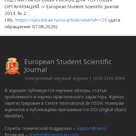
ОРГАНИЗАЦИЙ. // European Student Scientific Journal.
2013. № 2. ;
URL:
https://sjes.esrae.ru/ru/article/view?id=120
(дата
обращения: 07.08.2026).
European Student Scientific
Journal
Электронный научный журнал | ISSN 2310-3094
В журнале публикуются научные обзоры, статьи
проблемного и научно-практического характера. Журнал
зарегистрирован в Centre International de l'ISSN. Номерам
журналов и публикациям присваивается DOI (Digital object
identifier).
Служба технической поддержки –
support@rae.ru
Редакция –
student@science-eu.com